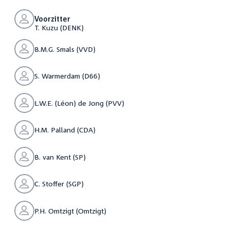
Voorzitter
T. Kuzu (DENK)
B.M.G. Smals (VVD)
S. Warmerdam (D66)
L.W.E. (Léon) de Jong (PVV)
H.M. Palland (CDA)
B. van Kent (SP)
C. Stoffer (SGP)
P.H. Omtzigt (Omtzigt)