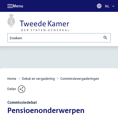
Menu
Taal sel
NL
Zoeken
Home
Debat en vergadering
Commissievergaderingen
Delen
Commissiedebat
:
Pensioenonderwerpen