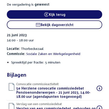
De vergadering is
geweest
Kijk terug
Bekijk dagoverzicht
21 juni 2023
14:00 - 18:00 uur
Locatie:
Thorbeckezaal
Commissie:
Sociale Zaken en Werkgelegenheid
Spreektijd per fractie: 5 minuten
Bijlagen
Convocatie commissieactiviteit
Download
5e Herziene convocatie commissiedebat
bestand:
Pensioenonderwerpen - 21 juni 2023, 14.00-
18.00 uur (agendapunten toegevoegd)
(PDF)
Verslag van een commissiedebat
Download
Verslag van een commissiedebat, gehouden op