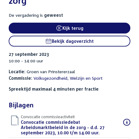
zorg
De vergadering is
geweest
Kijk terug
External link:
Bekijk dagoverzicht
27 september 2023
10:00 - 14:00 uur
Locatie:
Groen van Prinstererzaal
Commissie:
Volksgezondheid, Welzijn en Sport
Spreektijd maximaal 4 minuten per fractie
Bijlagen
Convocatie commissieactiviteit
Download
Convocatie commissiedebat
bestand:
Arbeidsmarktbeleid in de zorg - d.d. 27
september 2023, 10.00 t/m 14.00 uur.
(PDF)