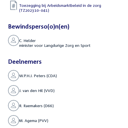
Toezegging bij Arbeidsmarktbeleid in de zorg
(TZ202310-041)
Bewindsperso(o)n(en)
C. Helder
minister voor Langdurige Zorg en Sport
Deelnemers
W.P.H.J. Peters (CDA)
J. van den Hil (VVD)
R. Raemakers (D66)
M. Agema (PVV)