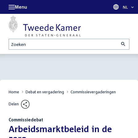
Menu
Taal sel
NL
Zoeken
Home
Debat en vergadering
Commissievergaderingen
Delen
Commissiedebat
:
Arbeidsmarktbeleid in de