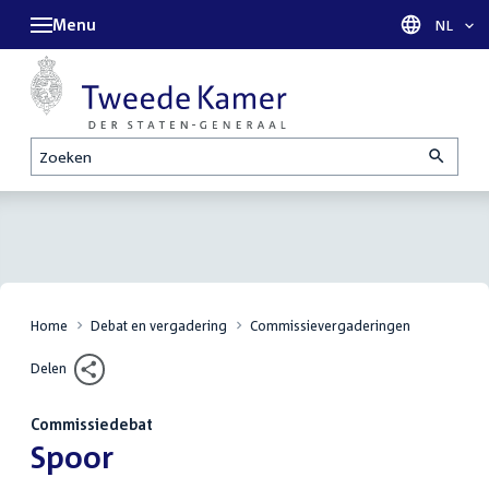
Menu
Taal sel
NL
Zoeken
Home
Debat en vergadering
Commissievergaderingen
Delen
Commissiedebat
:
Spoor