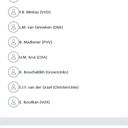
F.B. Minhas (VVD)
L.M. van Ginneken (D66)
B. Madlener (PVV)
H.M. Krul (CDA)
K. Bouchallikh (GroenLinks)
S.J.F. van der Graaf (ChristenUnie)
E. Boutkan (Volt)