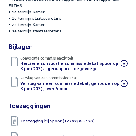
ERTMS
• 1e termijn Kamer
• 1e termijn staatssecretaris
• 2e termijn Kamer
• 2e termijn staatssecretaris
Bijlagen
Convocatie commissieactiviteit
Download
Herziene convocatie commissiedebat Spoor op
bestand:
8 juni 2023; agendapunt toegevoegd
(PDF)
Verslag van een commissiedebat
Download
Verslag van een commissiedebat, gehouden op
bestand:
8 juni 2023, over Spoor
(PDF)
Toezeggingen
Toezegging bij Spoor (TZ202306-120)