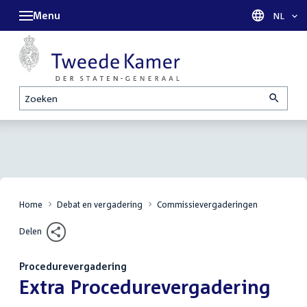
Menu
Taal sel
NL
Zoeken
Home
Debat en vergadering
Commissievergaderingen
Delen
Procedurevergadering
:
Extra Procedurevergadering