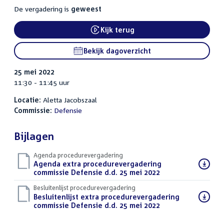
De vergadering is
geweest
Kijk terug
Bekijk dagoverzicht
25 mei 2022
11:30 - 11:45 uur
Locatie:
Aletta Jacobszaal
Commissie:
Defensie
Bijlagen
Agenda procedurevergadering
Download
Agenda extra procedurevergadering
bestand:
commissie Defensie d.d. 25 mei 2022
(PDF)
Besluitenlijst procedurevergadering
Download
Besluitenlijst extra procedurevergadering
bestand:
commissie Defensie d.d. 25 mei 2022
(PDF)