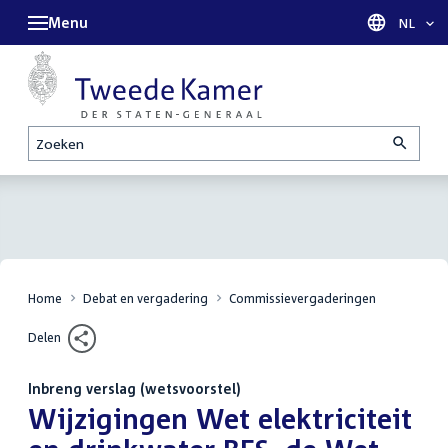
Menu
Taal sel
NL
Zoeken
Home
Debat en vergadering
Commissievergaderingen
Delen
Inbreng verslag (wetsvoorstel)
:
Wijzigingen Wet elektriciteit