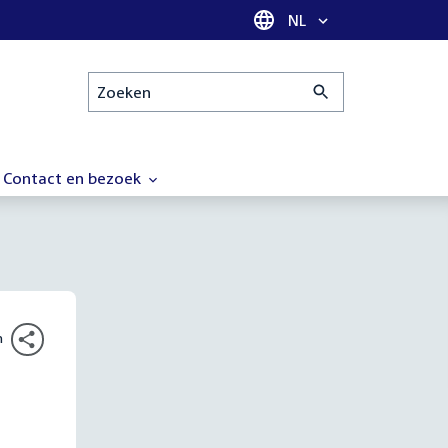
Taal selectie
NL
Zoeken
Contact en bezoek
n