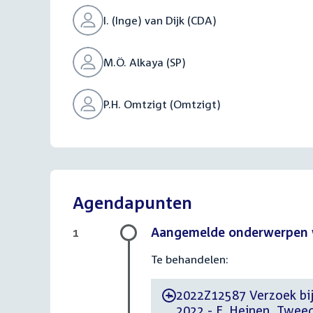
I. (Inge) van Dijk (CDA)
M.Ö. Alkaya (SP)
P.H. Omtzigt (Omtzigt)
Agendapunten
Aangemelde onderwerpen v
1
Te behandelen:
2022Z12587 Verzoek bij
-
2022 - E. Heinen, Twee