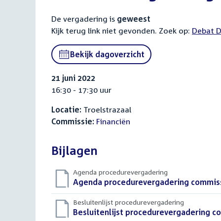
De vergadering is
geweest
Kijk terug link niet gevonden. Zoek op:
Externa
Debat D
link:
Bekijk dagoverzicht
21 juni 2022
16:30 - 17:30 uur
Locatie:
Troelstrazaal
Commissie:
Financiën
Bijlagen
Agenda procedurevergadering
Download
Agenda procedurevergadering commissie
bestand:
Besluitenlijst procedurevergadering
Download
Besluitenlijst procedurevergadering co