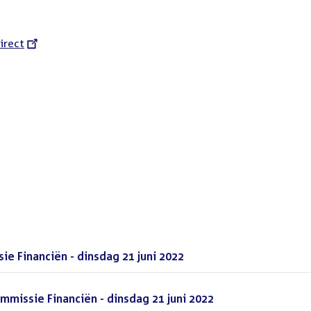
l
irect
 Financiën - dinsdag 21 juni 2022
(PDF)
mmissie Financiën - dinsdag 21 juni 2022
(PDF)