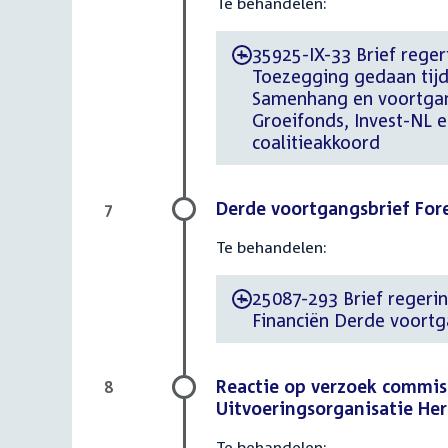
Te behandelen:
35925-IX-33 Brief regeri
-
Toezegging gedaan tijd
Samenhang en voortgan
Groeifonds, Invest-NL e
coalitieakkoord
Derde voortgangsbrief For
7
Te behandelen:
25087-293 Brief regering
-
Financiën Derde voortg
Reactie op verzoek commis
8
Uitvoeringsorganisatie Her
Te behandelen: