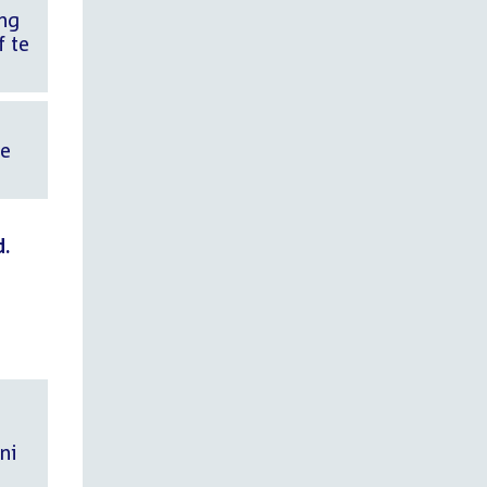
ing
f te
de
d.
ni