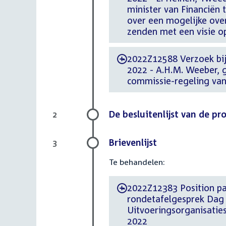
minister van Financiën 
over een mogelijke ov
zenden met een visie o
2022Z12588 Verzoek bij
-
2022 - A.H.M. Weeber, 
commissie-regeling va
De besluitenlijst van de p
2
Brievenlijst
3
Te behandelen:
2022Z12383 Position paper d.d. 17 juni 
-
rondetafelgesprek Dag 
Uitvoeringsorganisaties
2022