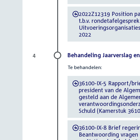
2022Z12319 Position paper d.d. 16 juni 
-
t.b.v. rondetafelgespre
Uitvoeringsorganisaties
2022
Behandeling Jaarverslag e
4
Te behandelen:
36100-IX-5 Rapport/brie
-
president van de Alge
gesteld aan de Algemen
verantwoordingsonderzo
Schuld (Kamerstuk 3610
36100-IX-8 Brief regerin
-
Beantwoording vragen c