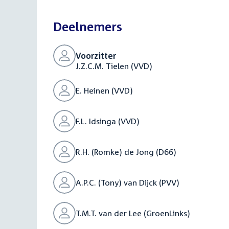
bestand:
Deelnemers
Voorzitter
J.Z.C.M. Tielen (VVD)
E. Heinen (VVD)
F.L. Idsinga (VVD)
R.H. (Romke) de Jong (D66)
A.P.C. (Tony) van Dijck (PVV)
T.M.T. van der Lee (GroenLinks)