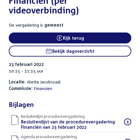
Financiën (per
videoverbinding)
De vergadering is
geweest
Kijk terug
External link:
Bekijk dagoverzicht
23 februari 2022
10:15 - 11:15 uur
Locatie:
Aletta Jacobszaal
Commissie:
Financiën
Bijlagen
Besluitenlijst procedurevergadering
Download
Besluitenlijst van de procedurevergadering
bestand:
Financiën van 23 februari 2022
(PDF)
Agenda procedurevergadering