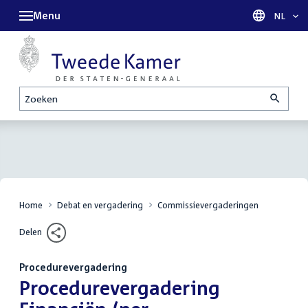
Menu
Taal sel
NL
Zoeken
Home
Debat en vergadering
Commissievergaderingen
Delen
Procedurevergadering
:
Procedurevergadering