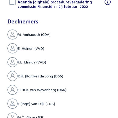
Download
Agenda (digitale) procedurevergadering
bestand:
commissie Financiën - 23 februari 2022
(PDF)
Deelnemers
M. Amhaouch (CDA)
E. Heinen (VVD)
F.L. Idsinga (VVD)
R.H. (Romke) de Jong (D66)
S.P.R.A. van Weyenberg (D66)
I. (Inge) van Dijk (CDA)
M.Ö. Alkaya (SP)