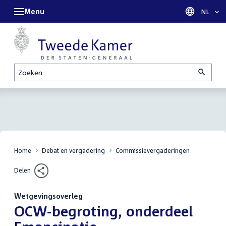
Menu
Taal sel
NL
Zoeken
Home
Debat en vergadering
Commissievergaderingen
Delen
Wetgevingsoverleg
:
OCW-begroting, onderdeel