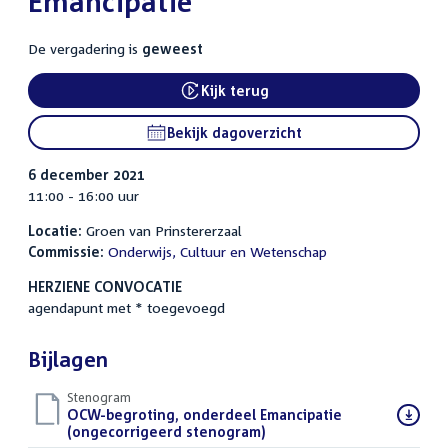
Emancipatie
De vergadering is
geweest
Kijk terug
External link:
Bekijk dagoverzicht
6 december 2021
11:00 - 16:00 uur
Locatie:
Groen van Prinstererzaal
Commissie:
Onderwijs, Cultuur en Wetenschap
HERZIENE CONVOCATIE
agendapunt met * toegevoegd
Bijlagen
Stenogram
Download
OCW-begroting, onderdeel Emancipatie
bestand:
(ongecorrigeerd stenogram)
(DOCX)