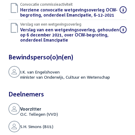
Convocatie commissieactiviteit
Download
Herziene convocatie wetgevingsoverleg OCW-
bestand:
begroting, onderdeel Emancipatie, 6-12-2021
(PDF)
Verslag van een wetgevingsoverleg
Download
Verslag van een wetgevingsoverleg, gehouden
bestand:
op 6 december 2021, over OCW-begroting,
onderdeel Emancipatie
(PDF)
Bewindsperso(o)n(en)
I.K. van Engelshoven
minister van Onderwijs, Cultuur en Wetenschap
Deelnemers
Voorzitter
O.C. Tellegen (VVD)
S.H. Simons (BIJ1)