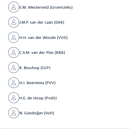
E.M. Westerveld (GroenLinks)
J.M.P. van der Laan (D66)
H.H. van der Woude (VVD)
C.A.M. van der Plas (BBB)
R. Bisschop (SGP)
H.J. Beertema (PVV)
H.E. de Hoop (PvdA)
N. Gündoğan (Volt)