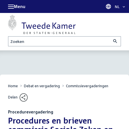
Menu
Taal sel
NL
Zoeken
Home
Debat en vergadering
Commissievergaderingen
Delen
Procedurevergadering
:
Procedures en brieven