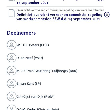
bestand:
14 september 2021
(PDF)
Overzicht verzoeken commissie-regeling van werkzaamheden
Download
Definitief overzicht verzoeken commissie-regeling
bestand:
van werkzaamheden SZW d.d. 14 september 2021
(PDF)
Deelnemers
W.P.H.J. Peters (CDA)
D. de Neef (VVD)
M.J.T.G. van Beukering-Huijbregts (D66)
B. van Kent (SP)
G.J. (Gijs) van Dijk (PvdA)
D.G.M. Ceder (ChristenUnie)