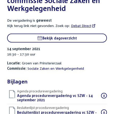
commissie Sociale Zaken en
Werkgelegenheid
De vergadering is
geweest
Kijk terug link niet gevonden. Zoek op:
External
Debat Direct
link:
Bekijk dagoverzicht
14 september 2021
16:30 - 17:30 uur
Locatie:
Groen van Prinstererzaal
Commissie:
Sociale Zaken en Werkgelegenheid
Bijlagen
Agenda procedurevergadering
Download
Agenda procedurevergadering vc SZW - 14
bestand:
september 2021
(PDF)
Besluitenlijst procedurevergadering
Download
Besluitenlijst procedurevergadering vc SZW -