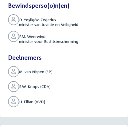
Bewindsperso(o)n(en)
D. Yeşilgöz-Zegerius
minister van Justitie en Veiligheid
F.M. Weerwind
minister voor Rechtsbescherming
Deelnemers
M. van Nispen (SP)
R.W. Knops (CDA)
U. Ellian (VVD)