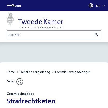
Menu
Taal sel
NL
Zoeken
Home
Debat en vergadering
Commissievergaderingen
Delen
Commissiedebat
:
Strafrechtketen