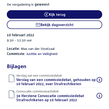
De vergadering is
geweest
Kijk terug
External link:
Bekijk dagoverzicht
10 februari 2022
9:30 - 12:30 uur
Locatie:
Max van der Stoelzaal
Commissie:
Justitie en Veiligheid
Bijlagen
Verslag van een commissiedebat
Download
Verslag van een commissiedebat, gehouden op
bestand:
10 februari 2022, over Strafrechtketen
(PDF)
Convocatie commissieactiviteit
Download
3e Herziene Convocatie commissiedebat
bestand:
Strafrechtketen op 10 februari 2022
(PDF)