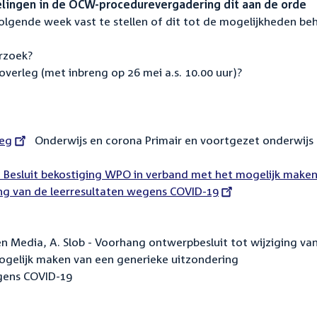
lingen in de OCW-procedurevergadering dit aan de orde
volgende week vast te stellen of dit tot de mogelijkheden be
erzoek?
k overleg (met inbreng op 26 mei a.s. 10.00 uur)?
leg
Onderwijs en corona Primair en voortgezet onderwijs
t Besluit bekostiging WPO in verband met het mogelijk make
ng van de leerresultaten wegens COVID-19
en Media, A. Slob - Voorhang ontwerpbesluit tot wijziging va
ogelijk maken van een generieke uitzondering
egens COVID-19