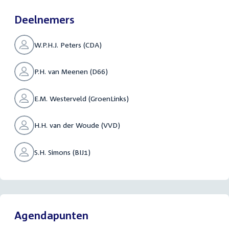
Deelnemers
W.P.H.J. Peters (CDA)
P.H. van Meenen (D66)
E.M. Westerveld (GroenLinks)
H.H. van der Woude (VVD)
S.H. Simons (BIJ1)
Agendapunten