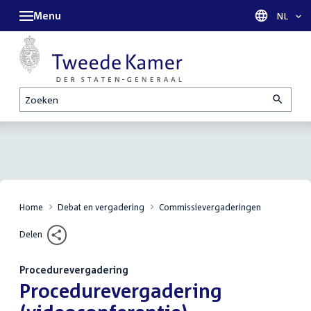
Menu
Taal sel
NL
Zoeken
Home
Debat en vergadering
Commissievergaderingen
Delen
Procedurevergadering
:
Procedurevergadering