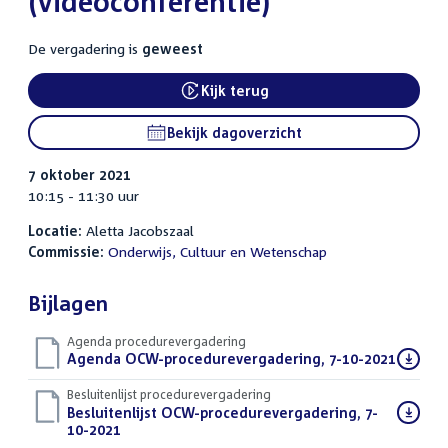
(videoconferentie)
De vergadering is
geweest
Kijk terug
External link:
Bekijk dagoverzicht
7 oktober 2021
10:15 - 11:30 uur
Locatie:
Aletta Jacobszaal
Commissie:
Onderwijs, Cultuur en Wetenschap
Bijlagen
Agenda procedurevergadering
Download
Agenda OCW-procedurevergadering, 7-10-2021
(PDF)
bestand:
Besluitenlijst procedurevergadering
Download
Besluitenlijst OCW-procedurevergadering, 7-
bestand:
10-2021
(PDF)