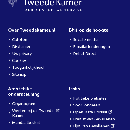
Over Tweedekamer.nl
Blijf op de hoogte
Colofon
Sociale media
Disclaimer
E-mailattenderingen
Uw privacy
Debat Direct
Cookies
Toegankelijkheid
Sitemap
Ambtelijke
Links
ondersteuning
Politieke websites
Organogram
Voor jongeren
External
Werken bij de Tweede
External
Open Data Portaal
link:
Kamer
link:
Erelijst van Gevallenen
Mandaatbesluit
External
Lijst van Gevallenen