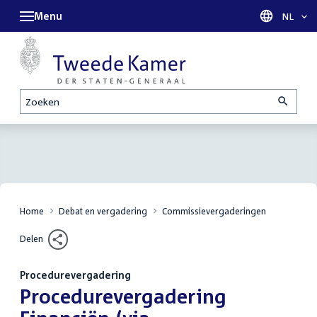
Menu
Taal sel
NL
Zoeken
Home
Debat en vergadering
Commissievergaderingen
Delen
Procedurevergadering
:
Procedurevergadering