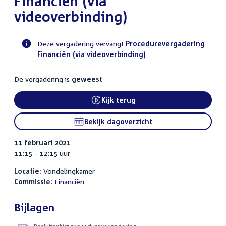
Financiën (via
videoverbinding)
Deze vergadering vervangt
Procedurevergadering
Financiën (via videoverbinding)
Voortgangsstatus
commissie
De vergadering is
geweest
activiteit
Kijk terug
External link:
Bekijk dagoverzicht
11 februari 2021
11:15 - 12:15 uur
Locatie:
Vondelingkamer
Commissie:
Financiën
Bijlagen