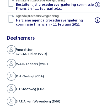
Besluitenlijst procedurevergadering
Download
Besluitenlijst procedurevergadering commissie
bestand:
Financiën - 11 februari 2021
(PDF)
Agenda procedurevergadering
Download
Herziene agenda procedurevergadering
bestand:
commissie Financiën - 11 februari 2021
(PDF)
Deelnemers
Voorzitter
J.Z.C.M. Tielen (VVD)
W.J.H. Lodders (VVD)
P.H. Omtzigt (CDA)
E.J. Slootweg (CDA)
S.P.R.A. van Weyenberg (D66)