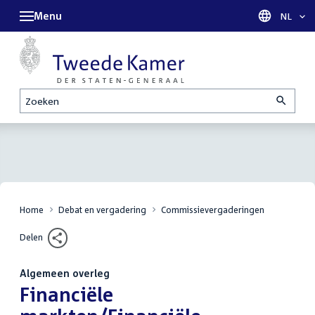
Menu
Taal sel
NL
Zoeken
Home
Debat en vergadering
Commissievergaderingen
Delen
Algemeen overleg
:
Financiële