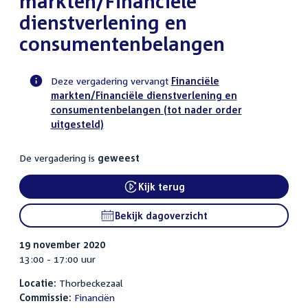
markten/Financiële
dienstverlening en
consumentenbelangen
Deze vergadering vervangt
Financiële
markten/Financiële dienstverlening en
Voortgangsstatus
consumentenbelangen (tot nader order
commissie
uitgesteld)
activiteit
De vergadering is
geweest
Kijk terug
External link:
Bekijk dagoverzicht
19 november 2020
13:00 - 17:00 uur
Locatie:
Thorbeckezaal
Commissie:
Financiën