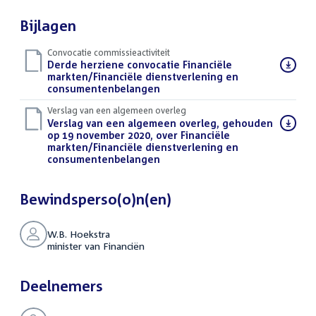
Bijlagen
Convocatie commissieactiviteit
Download
Derde herziene convocatie Financiële
bestand:
markten/Financiële dienstverlening en
consumentenbelangen
(PDF)
Verslag van een algemeen overleg
Download
Verslag van een algemeen overleg, gehouden
bestand:
op 19 november 2020, over Financiële
markten/Financiële dienstverlening en
consumentenbelangen
(PDF)
Bewindsperso(o)n(en)
W.B. Hoekstra
minister van Financiën
Deelnemers