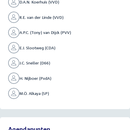
D.A.N. Koerhuis (VVD)
R.E. van der Linde (VVD)
A.P.C. (Tony) van Dijck (PVV)
E.J. Slootweg (CDA)
J.C. Sneller (D66)
H. Nijboer (PvdA)
M.Ö. Alkaya (SP)
Agendapunten