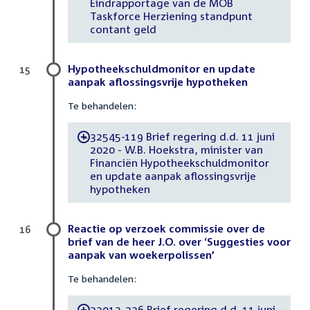
Eindrapportage van de MOB
Taskforce Herziening standpunt
contant geld
Hypotheekschuldmonitor en update
15
aanpak aflossingsvrije hypotheken
Te behandelen:
32545-119 Brief regering d.d. 11 juni
-
2020 - W.B. Hoekstra, minister van
Financiën Hypotheekschuldmonitor
en update aanpak aflossingsvrije
hypotheken
Reactie op verzoek commissie over de
16
brief van de heer J.O. over ‘Suggesties voor
aanpak van woekerpolissen’
Te behandelen:
32013-236 Brief regering d.d. 11 juni
-