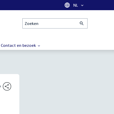
Taal selectie
NL
Zoeken
Contact en bezoek
n