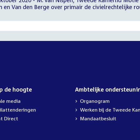
oktober 2020 - M. van Nispen, Tweede Kamerlid Motie
 en Van den Berge over primair de civielrechtelijke ro
op de hoogte
Ambtelijke ondersteuni
ale media
Organogram
ilattenderingen
Werken bij de Tweede Ka
t Direct
Mandaatbesluit