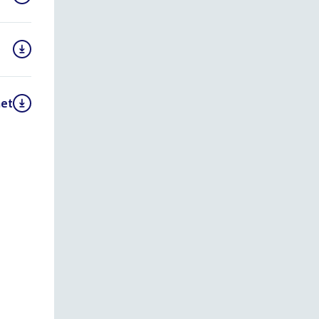
het
DF)