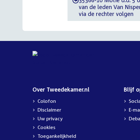
35366-10 Motie d.d. 5 
-
van de leden Van Nispen
via de rechter volgen
Over Tweedekamer.nl
Blijf 
Colofon
Soci
Disclaimer
E-ma
Uw privacy
Deba
Cookies
Toegankelijkheid