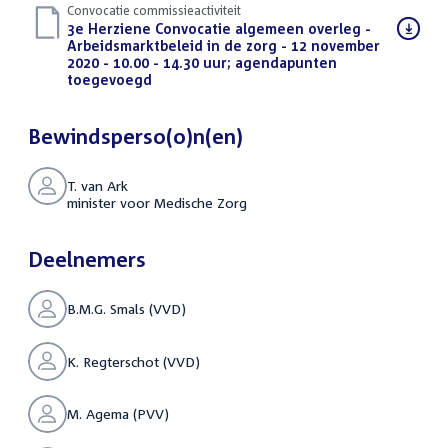
Convocatie commissieactiviteit
Download
3e Herziene Convocatie algemeen overleg -
bestand:
Arbeidsmarktbeleid in de zorg - 12 november
2020 - 10.00 - 14.30 uur; agendapunten
toegevoegd
(PDF)
Bewindsperso(o)n(en)
T. van Ark
minister voor Medische Zorg
Deelnemers
B.M.G. Smals (VVD)
K. Regterschot (VVD)
M. Agema (PVV)