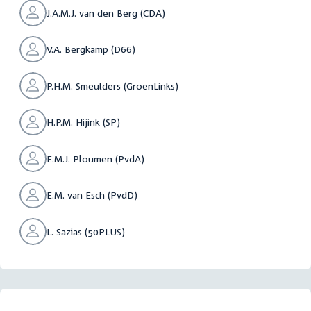
J.A.M.J. van den Berg (CDA)
V.A. Bergkamp (D66)
P.H.M. Smeulders (GroenLinks)
H.P.M. Hijink (SP)
E.M.J. Ploumen (PvdA)
E.M. van Esch (PvdD)
L. Sazias (50PLUS)