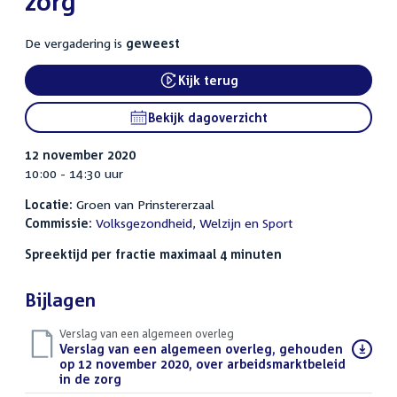
zorg
De vergadering is
geweest
Kijk terug
Bekijk dagoverzicht
12 november 2020
10:00 - 14:30 uur
Locatie:
Groen van Prinstererzaal
Commissie:
Volksgezondheid, Welzijn en Sport
Spreektijd per fractie maximaal 4 minuten
Bijlagen
Verslag van een algemeen overleg
Download
Verslag van een algemeen overleg, gehouden
bestand:
op 12 november 2020, over arbeidsmarktbeleid
in de zorg
(PDF)