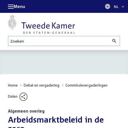
Menu
Taal sel
NL
Zoeken
Home
Debat en vergadering
Commissievergaderingen
Delen
Algemeen overleg
:
Arbeidsmarktbeleid in de