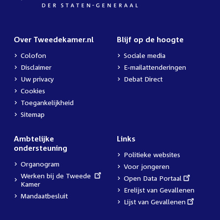
Over Tweedekamer.nl
Blijf op de hoogte
Colofon
Sociale media
Disclaimer
E-mailattenderingen
Uw privacy
Debat Direct
Cookies
Toegankelijkheid
Sitemap
Ambtelijke
Links
ondersteuning
Politieke websites
Organogram
Voor jongeren
External
Werken bij de Tweede
External
Open Data Portaal
link:
Kamer
link:
Erelijst van Gevallenen
Mandaatbesluit
External
Lijst van Gevallenen
link: