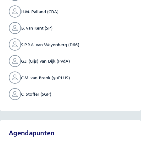
H.M. Palland (CDA)
B. van Kent (SP)
S.P.R.A. van Weyenberg (D66)
G.J. (Gijs) van Dijk (PvdA)
C.M. van Brenk (50PLUS)
C. Stoffer (SGP)
Agendapunten