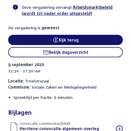
Deze vergadering vervangt
Arbeidsmarktbeleid
(wordt tot nader order uitgesteld)
Voortgangsstatus
commissie
De vergadering is
geweest
activiteit
Kijk terug
External link:
Bekijk dagoverzicht
9 september 2020
13:30 - 17:30 uur
Locatie:
Troelstrazaal
Commissie:
Sociale Zaken en Werkgelegenheid
Spreektijd per fractie: 6 minuten.
Bijlagen
Convocatie commissieactiviteit
Download
Herziene convocatie algemeen overleg