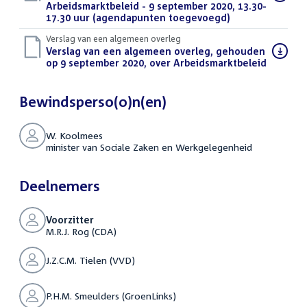
bestand:
Arbeidsmarktbeleid - 9 september 2020, 13.30-
17.30 uur (agendapunten toegevoegd)
(PDF)
Verslag van een algemeen overleg
Download
Verslag van een algemeen overleg, gehouden
bestand:
op 9 september 2020, over Arbeidsmarktbeleid
(PDF)
Bewindsperso(o)n(en)
W. Koolmees
minister van Sociale Zaken en Werkgelegenheid
Deelnemers
Voorzitter
M.R.J. Rog (CDA)
J.Z.C.M. Tielen (VVD)
P.H.M. Smeulders (GroenLinks)