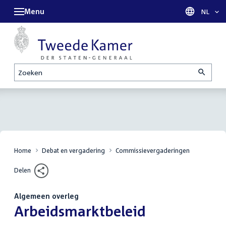
Menu
Taal sel
NL
Zoeken
Home
Debat en vergadering
Commissievergaderingen
Delen
Algemeen overleg
:
Arbeidsmarktbeleid