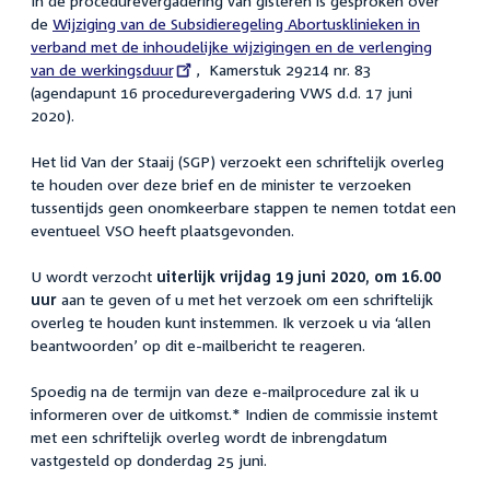
In de procedurevergadering van gisteren is gesproken over
de
External
Wijziging van de Subsidieregeling Abortusklinieken in
verband met de inhoudelijke wijzigingen en de verlenging
link:
van de werkingsduur
, Kamerstuk 29214 nr. 83
(agendapunt 16 procedurevergadering VWS d.d. 17 juni
2020).
Het lid Van der Staaij (SGP) verzoekt een schriftelijk overleg
te houden over deze brief en de minister te verzoeken
tussentijds geen onomkeerbare stappen te nemen totdat een
eventueel VSO heeft plaatsgevonden.
U wordt verzocht
uiterlijk vrijdag 19 juni 2020, om 16.00
uur
aan te geven of u met het verzoek om een schriftelijk
overleg te houden kunt instemmen. Ik verzoek u via ‘allen
beantwoorden’ op dit e-mailbericht te reageren.
Spoedig na de termijn van deze e-mailprocedure zal ik u
informeren over de uitkomst.* Indien de commissie instemt
met een schriftelijk overleg wordt de inbrengdatum
vastgesteld op donderdag 25 juni.