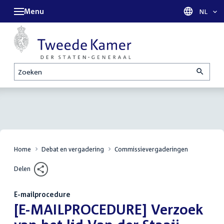
Menu
Taal sel
NL
Zoeken
Home
Debat en vergadering
Commissievergaderingen
Delen
E-mailprocedure
:
[E-MAILPROCEDURE] Verzoek