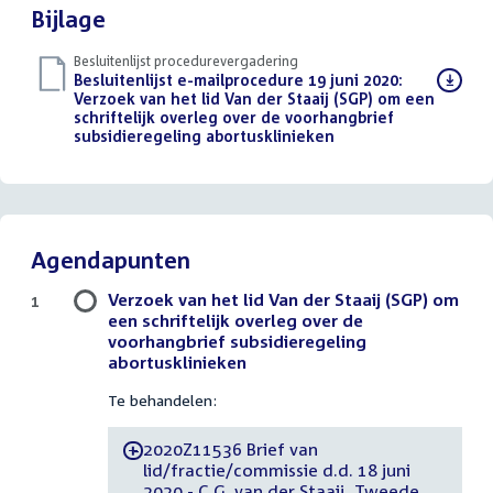
Bijlage
Besluitenlijst procedurevergadering
Download
Besluitenlijst e-mailprocedure 19 juni 2020:
bestand:
Verzoek van het lid Van der Staaij (SGP) om een
schriftelijk overleg over de voorhangbrief
subsidieregeling abortusklinieken
(PDF)
Agendapunten
Verzoek van het lid Van der Staaij (SGP) om
1
een schriftelijk overleg over de
voorhangbrief subsidieregeling
abortusklinieken
Te behandelen:
2020Z11536 Brief van
-
lid/fractie/commissie d.d. 18 juni
2020 - C.G. van der Staaij, Tweede