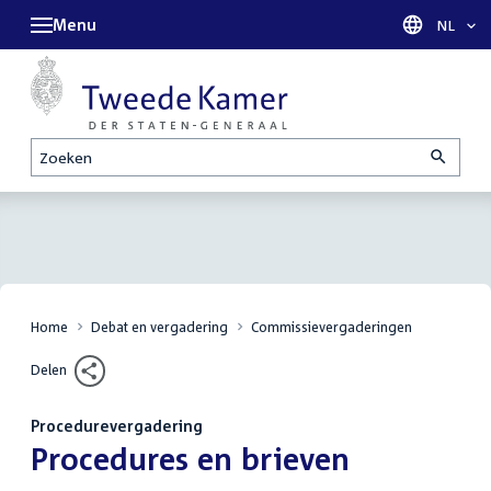
Menu
Taal sel
NL
Zoeken
Home
Debat en vergadering
Commissievergaderingen
Delen
Procedurevergadering
:
Procedures en brieven