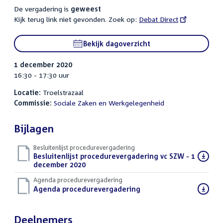
De vergadering is
geweest
Kijk terug link niet gevonden. Zoek op:
External
Debat Direct
link:
Bekijk dagoverzicht
1 december 2020
16:30 - 17:30 uur
Locatie:
Troelstrazaal
Commissie:
Sociale Zaken en Werkgelegenheid
Bijlagen
Besluitenlijst procedurevergadering
Download
Besluitenlijst procedurevergadering vc SZW - 1
bestand:
december 2020
(PDF)
Agenda procedurevergadering
Download
Agenda procedurevergadering
(PDF)
bestand:
Deelnemers