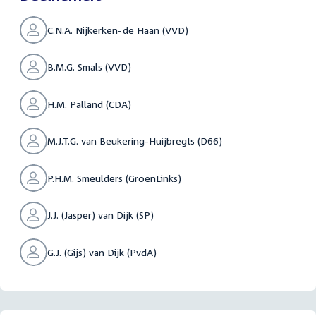
C.N.A. Nijkerken-de Haan (VVD)
B.M.G. Smals (VVD)
H.M. Palland (CDA)
M.J.T.G. van Beukering-Huijbregts (D66)
P.H.M. Smeulders (GroenLinks)
J.J. (Jasper) van Dijk (SP)
G.J. (Gijs) van Dijk (PvdA)