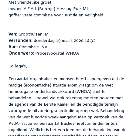
Met vriendelijke groet,
mw. mr. A.E.A.J. (Brechje) Hessing-Puts ML
griffier vaste commissie voor Justitie en Veiligheid
Van:
Groothuizen, M.
Verzonden:
donderdag 19 maart 2020 14:32
Aan:
Commissie J&V
Onderwerp:
Procesvoorstel WHOA
Collega’s,
Een aantal organisaties en mensen heeft aangegeven dat de
huidige (economische) situatie erom vraagt om de Wet
homologatie onderhands akkoord (WHOA) snel te
behandelen. Hoewel we ook rekening moeten houden met
de agenda van de Eerste Kamer en de benodigde termijn
voor goede uitvoering, snap ik die oproep wel. Behandeling
van de wet is vorige week aangehouden op verzoek van de
PvdA-fractie en een aantal fracties heeft amendementen
ingediend. Wellicht is het een idee om de behandeling van de
ingediende amendementen schriftelijk te doen, zodat we