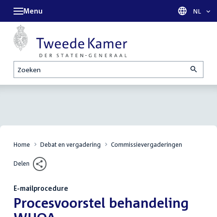
Menu
Taal sel
NL
Zoeken
Home
Debat en vergadering
Commissievergaderingen
Delen
E-mailprocedure
:
Procesvoorstel behandeling