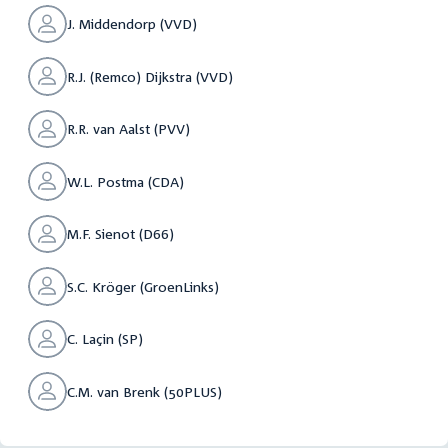
J. Middendorp (VVD)
R.J. (Remco) Dijkstra (VVD)
R.R. van Aalst (PVV)
W.L. Postma (CDA)
M.F. Sienot (D66)
S.C. Kröger (GroenLinks)
C. Laçin (SP)
C.M. van Brenk (50PLUS)