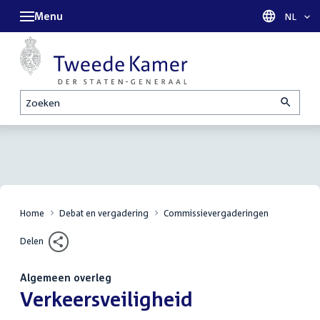
Menu
Taal sel
NL
Zoeken
Home
Debat en vergadering
Commissievergaderingen
Delen
Algemeen overleg
:
Verkeersveiligheid