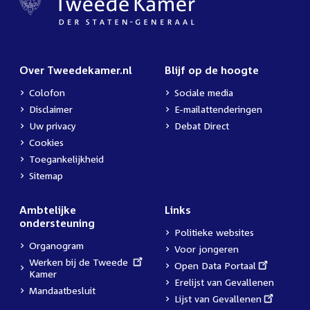
Over Tweedekamer.nl
Blijf op de hoogte
Colofon
Sociale media
Disclaimer
E-mailattenderingen
Uw privacy
Debat Direct
Cookies
Toegankelijkheid
Sitemap
Ambtelijke
Links
ondersteuning
Politieke websites
Organogram
Voor jongeren
External
Werken bij de Tweede
External
Open Data Portaal
link:
Kamer
link:
Erelijst van Gevallenen
Mandaatbesluit
External
Lijst van Gevallenen