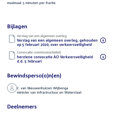
maximaal 5 minuten per fractie.
Bijlagen
Verslag van een algemeen overleg
Download
Verslag van een algemeen overleg, gehouden
bestand:
op 5 februari 2020, over verkeersveiligheid
(PDF)
Convocatie commissieactiviteit
Download
herziene convocatie AO Verkeersveiligheid
bestand:
d.d. 5 februari
(PDF)
Bewindsperso(o)n(en)
C. van Nieuwenhuizen Wijbenga
minister van Infrastructuur en Waterstaat
Deelnemers