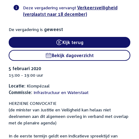
Deze vergadering vervangt
Verkeersveiligheid
(verplaatst naar 18 december)
Voortgangsstatus
commissie
De vergadering is
geweest
activiteit
Kijk terug
External link:
Bekijk dagoverzicht
5 februari 2020
15:00 - 19:00 uur
Locatie:
Klompézaal
Commissie:
Infrastructuur en Waterstaat
HERZIENE CONVOCATIE
(de minister van Justitie en Veiligheid kan helaas niet
deelnemen aan dit algemeen overleg in verband met overlap
met de plenaire agenda)
In de eerste termijn geldt een indicatieve spreektijd van