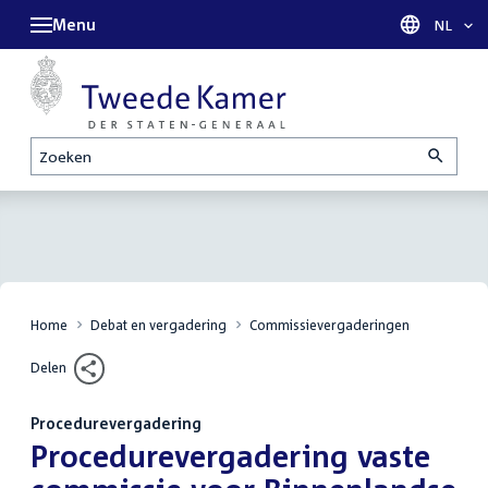
Menu
Taal sel
NL
Zoeken
Home
Debat en vergadering
Commissievergaderingen
Delen
Procedurevergadering
:
Procedurevergadering vaste