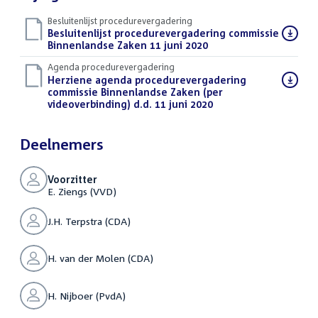
Besluitenlijst procedurevergadering
Download
Besluitenlijst procedurevergadering commissie
bestand:
Binnenlandse Zaken 11 juni 2020
(PDF)
Agenda procedurevergadering
Download
Herziene agenda procedurevergadering
bestand:
commissie Binnenlandse Zaken (per
videoverbinding) d.d. 11 juni 2020
(PDF)
Deelnemers
Voorzitter
E. Ziengs (VVD)
J.H. Terpstra (CDA)
H. van der Molen (CDA)
H. Nijboer (PvdA)