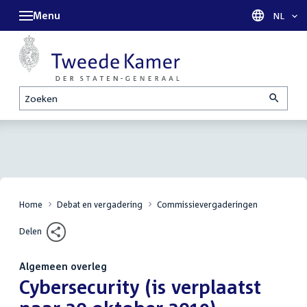
Menu
Taal sel
NL
Zoeken
Home
Debat en vergadering
Commissievergaderingen
Delen
Algemeen overleg
:
Cybersecurity (is verplaatst