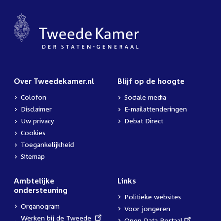
Over Tweedekamer.nl
Blijf op de hoogte
Colofon
Sociale media
Disclaimer
E-mailattenderingen
Uw privacy
Debat Direct
Cookies
Toegankelijkheid
Sitemap
Ambtelijke
Links
ondersteuning
Politieke websites
Organogram
Voor jongeren
External
Werken bij de Tweede
External
Open Data Portaal