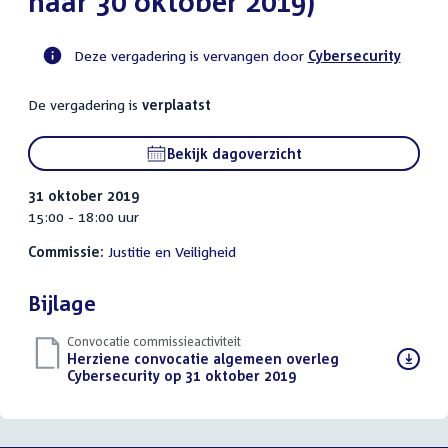
naar 30 oktober 2019)
Deze vergadering is vervangen door
Cybersecurity
Voortgangsstatus
De vergadering is
verplaatst
commissie
activiteit
Bekijk dagoverzicht
31 oktober 2019
15:00 - 18:00 uur
Commissie:
Justitie en Veiligheid
Bijlage
Convocatie commissieactiviteit
Download
Herziene convocatie algemeen overleg
bestand:
Cybersecurity op 31 oktober 2019
(PDF)