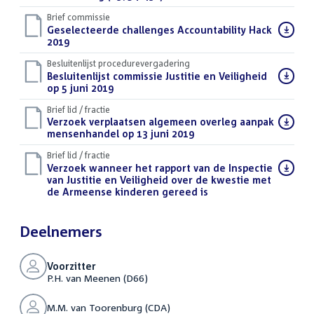
Brief commissie
Download
Geselecteerde challenges Accountability Hack
bestand:
2019
(DOCX)
Besluitenlijst procedurevergadering
Download
Besluitenlijst commissie Justitie en Veiligheid
bestand:
op 5 juni 2019
(PDF)
Brief lid / fractie
Download
Verzoek verplaatsen algemeen overleg aanpak
bestand:
mensenhandel op 13 juni 2019
(PDF)
Brief lid / fractie
Download
Verzoek wanneer het rapport van de Inspectie
bestand:
van Justitie en Veiligheid over de kwestie met
de Armeense kinderen gereed is
(PDF)
Deelnemers
Voorzitter
P.H. van Meenen (D66)
M.M. van Toorenburg (CDA)