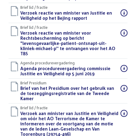
Brief lid / fractie
Download
Verzoek reactie van minister van Justitie en
bestand:
Veiligheid op het Bejing rapport
(PDF)
Brief lid / fractie
Download
Verzoek reactie van minister voor
bestand:
Rechtsbescherming op bericht
"levensgevaarlijke-patient-ontsnapt-uit-
kliniek-michael-p'' te ontvangen voor het AO
TBS
(PDF)
Agenda procedurevergadering
Download
Agenda procedurevergadering commisssie
bestand:
Justitie en Veiligheid op 5 juni 2019
(PDF)
Brief Presidium
Download
Brief van het Presidium over het gebruik van
bestand:
de toezeggingsregistratie van de Tweede
Kamer
(PDF)
Brief lid / fractie
Download
Verzoek aan minister van Justitie en Veiligheid
bestand:
om vóór het AO Terrorisme de Kamer te
informeren over de voortgang van de motie
van de leden Laan-Geselschap en Van
Toorenburg (29754-496)
(PDF)