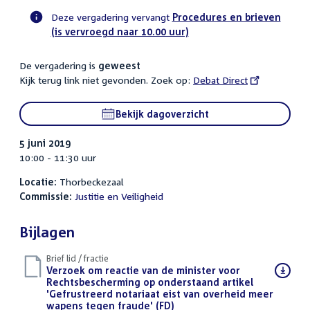
Deze vergadering vervangt
Procedures en brieven
(is vervroegd naar 10.00 uur)
Voortgangsstatus
commissie
De vergadering is
geweest
activiteit
Kijk terug link niet gevonden. Zoek op:
External
Debat Direct
link:
Bekijk dagoverzicht
5 juni 2019
10:00 - 11:30 uur
Locatie:
Thorbeckezaal
Commissie:
Justitie en Veiligheid
Bijlagen
Brief lid / fractie
Download
Verzoek om reactie van de minister voor
bestand:
Rechtsbescherming op onderstaand artikel
'Gefrustreerd notariaat eist van overheid meer
wapens tegen fraude' (FD)
(PDF)