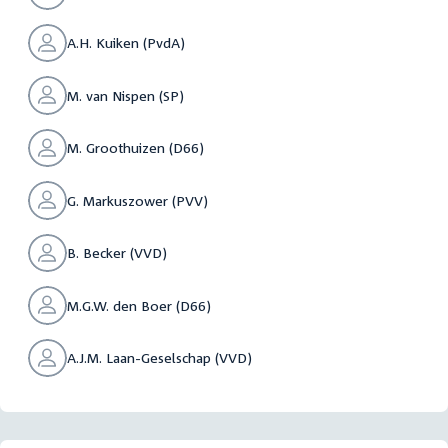
A.H. Kuiken (PvdA)
M. van Nispen (SP)
M. Groothuizen (D66)
G. Markuszower (PVV)
B. Becker (VVD)
M.G.W. den Boer (D66)
A.J.M. Laan-Geselschap (VVD)