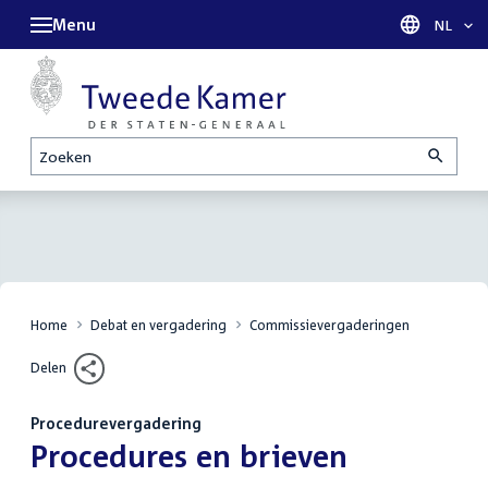
Menu
Taal sel
NL
Zoeken
Home
Debat en vergadering
Commissievergaderingen
Delen
Procedurevergadering
:
Procedures en brieven