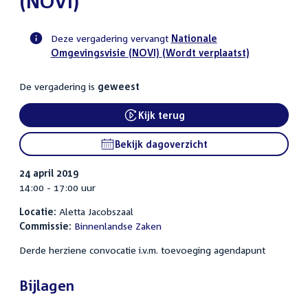
(NOVI)
Deze vergadering vervangt
Nationale
Omgevingsvisie (NOVI) (Wordt verplaatst)
Voortgangsstatus
commissie
De vergadering is
geweest
activiteit
Kijk terug
External link:
Bekijk dagoverzicht
24 april 2019
14:00 - 17:00 uur
Locatie:
Aletta Jacobszaal
Commissie:
Binnenlandse Zaken
Derde herziene convocatie i.v.m. toevoeging agendapunt
Bijlagen