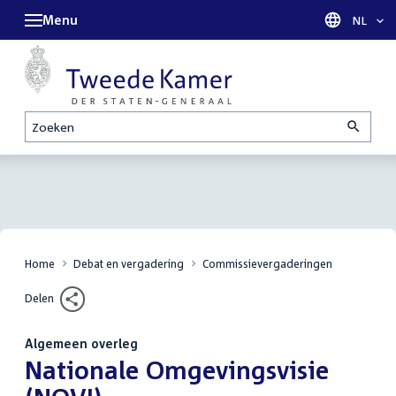
Menu
Taal sel
NL
Zoeken
Home
Debat en vergadering
Commissievergaderingen
Delen
Algemeen overleg
:
Nationale Omgevingsvisie