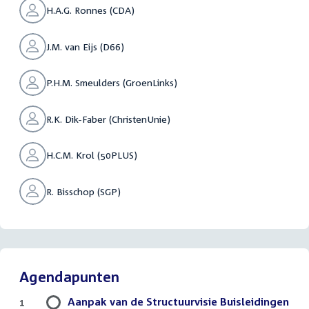
H.A.G. Ronnes (CDA)
J.M. van Eijs (D66)
P.H.M. Smeulders (GroenLinks)
R.K. Dik-Faber (ChristenUnie)
H.C.M. Krol (50PLUS)
R. Bisschop (SGP)
Agendapunten
Aanpak van de Structuurvisie Buisleidingen
1