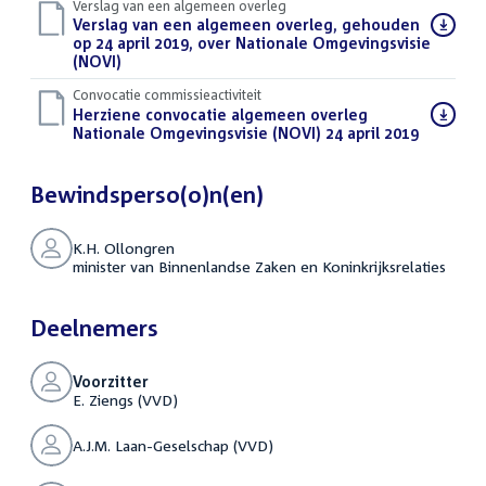
Verslag van een algemeen overleg
Download
Verslag van een algemeen overleg, gehouden
bestand:
op 24 april 2019, over Nationale Omgevingsvisie
(NOVI)
(PDF)
Convocatie commissieactiviteit
Download
Herziene convocatie algemeen overleg
bestand:
Nationale Omgevingsvisie (NOVI) 24 april 2019
(PDF)
Bewindsperso(o)n(en)
K.H. Ollongren
minister van Binnenlandse Zaken en Koninkrijksrelaties
Deelnemers
Voorzitter
E. Ziengs (VVD)
A.J.M. Laan-Geselschap (VVD)