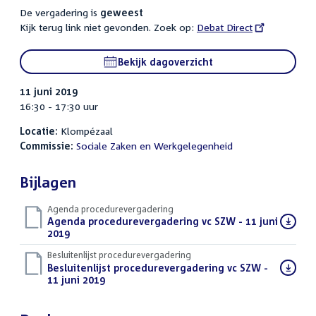
De vergadering is
geweest
Kijk terug link niet gevonden. Zoek op:
External
Debat Direct
link:
Bekijk dagoverzicht
11 juni 2019
16:30 - 17:30 uur
Locatie:
Klompézaal
Commissie:
Sociale Zaken en Werkgelegenheid
Bijlagen
Agenda procedurevergadering
Download
Agenda procedurevergadering vc SZW - 11 juni
bestand:
2019
(PDF)
Besluitenlijst procedurevergadering
Download
Besluitenlijst procedurevergadering vc SZW -
bestand:
11 juni 2019
(PDF)