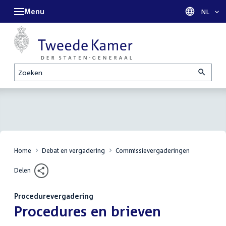
Menu
Taal sel
NL
Zoeken
Home
Debat en vergadering
Commissievergaderingen
Delen
Procedurevergadering
:
Procedures en brieven