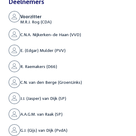
Deelnemers
Voorzitter
M.R.J. Rog (CDA)
C.N.A. Nijkerken-de Haan (VVD)
E. (Edgar) Mulder (PVV)
R. Raemakers (D66)
C.N. van den Berge (GroenLinks)
J.J. (Jasper) van Dijk (SP)
A.A.G.M. van Raak (SP)
G.J. (Gijs) van Dijk (PvdA)