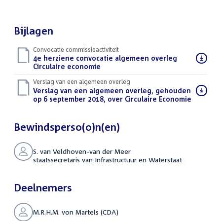
Bijlagen
Convocatie commissieactiviteit
Download
4e herziene convocatie algemeen overleg
bestand:
Circulaire economie
(PDF)
Verslag van een algemeen overleg
Download
Verslag van een algemeen overleg, gehouden
bestand:
op 6 september 2018, over Circulaire Economie
(PDF)
Bewindsperso(o)n(en)
S. van Veldhoven-van der Meer
staatssecretaris van Infrastructuur en Waterstaat
Deelnemers
M.R.H.M. von Martels (CDA)