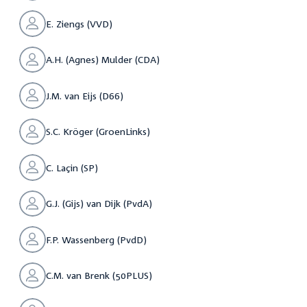
E. Ziengs (VVD)
A.H. (Agnes) Mulder (CDA)
J.M. van Eijs (D66)
S.C. Kröger (GroenLinks)
C. Laçin (SP)
G.J. (Gijs) van Dijk (PvdA)
F.P. Wassenberg (PvdD)
C.M. van Brenk (50PLUS)