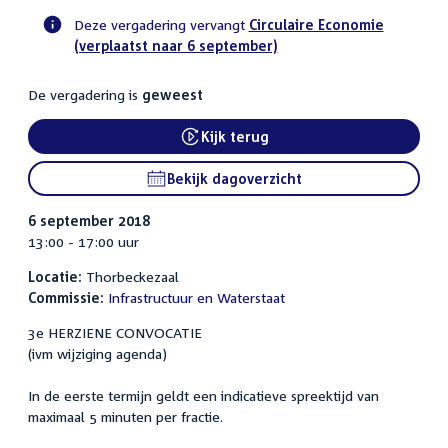
Deze vergadering vervangt
Circulaire Economie
(verplaatst naar 6 september)
Voortgangsstatus
commissie
De vergadering is
geweest
activiteit
Kijk terug
External link:
Bekijk dagoverzicht
6 september 2018
13:00 - 17:00 uur
Locatie:
Thorbeckezaal
Commissie:
Infrastructuur en Waterstaat
3e HERZIENE CONVOCATIE
(ivm wijziging agenda)
In de eerste termijn geldt een indicatieve spreektijd van
maximaal 5 minuten per fractie.