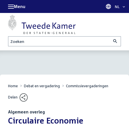
Menu
Taal sel
NL
Zoeken
Home
Debat en vergadering
Commissievergaderingen
Delen
Algemeen overleg
:
Circulaire Economie