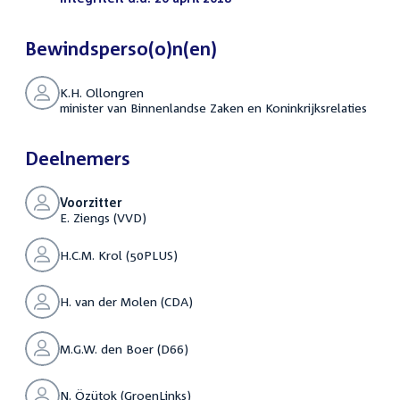
Bewindsperso(o)n(en)
K.H. Ollongren
minister van Binnenlandse Zaken en Koninkrijksrelaties
Deelnemers
Voorzitter
E. Ziengs (VVD)
H.C.M. Krol (50PLUS)
H. van der Molen (CDA)
M.G.W. den Boer (D66)
N. Özütok (GroenLinks)