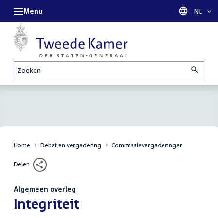
Menu
Taal sel
NL
Zoeken
Home
Debat en vergadering
Commissievergaderingen
Delen
Algemeen overleg
:
Integriteit