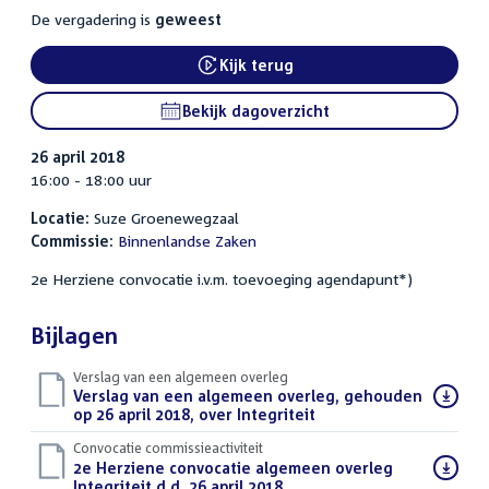
De vergadering is
geweest
Kijk terug
External link:
Bekijk dagoverzicht
26 april 2018
16:00 - 18:00 uur
Locatie:
Suze Groenewegzaal
Commissie:
Binnenlandse Zaken
2e Herziene convocatie i.v.m. toevoeging agendapunt*)
Bijlagen
Verslag van een algemeen overleg
Download
Verslag van een algemeen overleg, gehouden
bestand:
op 26 april 2018, over Integriteit
(PDF)
Convocatie commissieactiviteit
Download
2e Herziene convocatie algemeen overleg
bestand:
Integriteit d.d. 26 april 2018
(PDF)