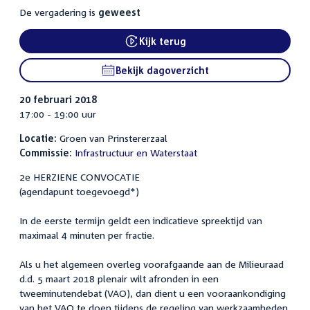
De vergadering is
geweest
Kijk terug
External link:
Bekijk dagoverzicht
20 februari 2018
17:00 - 19:00 uur
Locatie:
Groen van Prinstererzaal
Commissie:
Infrastructuur en Waterstaat
2e HERZIENE CONVOCATIE
(agendapunt toegevoegd*)
In de eerste termijn geldt een indicatieve spreektijd van
maximaal 4 minuten per fractie.
Als u het algemeen overleg voorafgaande aan de Milieuraad
d.d. 5 maart 2018 plenair wilt afronden in een
tweeminutendebat (VAO), dan dient u een vooraankondiging
van het VAO te doen tijdens de regeling van werkzaamheden