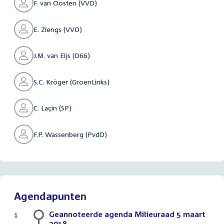
F. van Oosten (VVD)
E. Ziengs (VVD)
J.M. van Eijs (D66)
S.C. Kröger (GroenLinks)
C. Laçin (SP)
F.P. Wassenberg (PvdD)
Agendapunten
Geannoteerde agenda Milieuraad 5 maart
1
2018