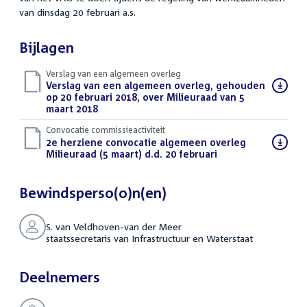
van dinsdag 20 februari a.s.
Bijlagen
Verslag van een algemeen overleg
Download
Verslag van een algemeen overleg, gehouden
bestand:
op 20 februari 2018, over Milieuraad van 5
maart 2018
(PDF)
Convocatie commissieactiviteit
Download
2e herziene convocatie algemeen overleg
bestand:
Milieuraad (5 maart) d.d. 20 februari
(PDF)
Bewindsperso(o)n(en)
S. van Veldhoven-van der Meer
staatssecretaris van Infrastructuur en Waterstaat
Deelnemers