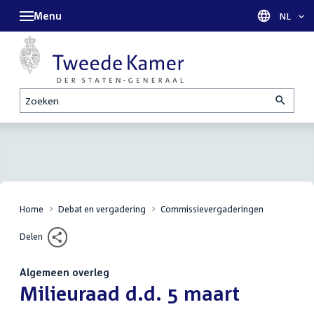
Menu
Taal sel
NL
Zoeken
Home
Debat en vergadering
Commissievergaderingen
Delen
Algemeen overleg
:
Milieuraad d.d. 5 maart