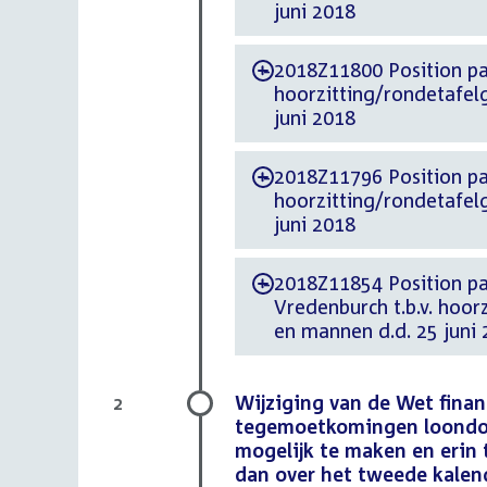
juni 2018
2018Z11800 Position paper d.d. 20 jun
-
hoorzitting/rondetafel
juni 2018
2018Z11796 Position paper d.d. 20 juni 2
-
hoorzitting/rondetafel
juni 2018
2018Z11854 Position paper d.d. 20 
-
Vredenburch t.b.v. hoor
en mannen d.d. 25 juni
Wijziging van de Wet finan
2
tegemoetkomingen loondom
mogelijk te maken en erin 
dan over het tweede kalen