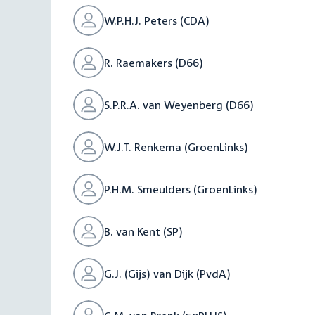
W.P.H.J. Peters (CDA)
R. Raemakers (D66)
S.P.R.A. van Weyenberg (D66)
W.J.T. Renkema (GroenLinks)
P.H.M. Smeulders (GroenLinks)
B. van Kent (SP)
G.J. (Gijs) van Dijk (PvdA)