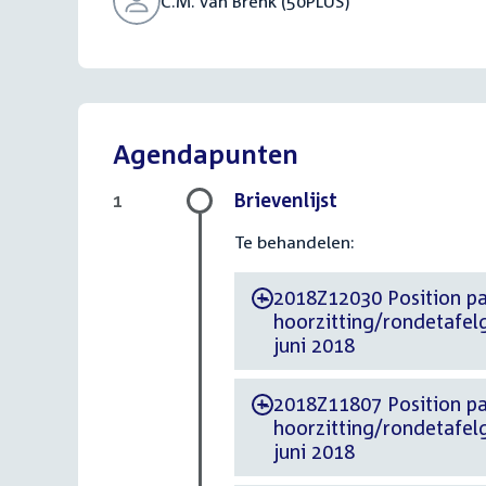
C.M. van Brenk (50PLUS)
Agendapunten
Brievenlijst
1
Te behandelen:
2018Z12030 Position paper d.d. 21 juni 2
-
hoorzitting/rondetafel
juni 2018
2018Z11807 Position paper d.d. 20 ju
-
hoorzitting/rondetafel
juni 2018