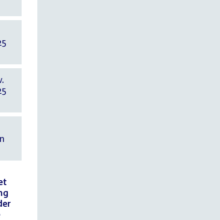
25
25
en
et
ng
der
e