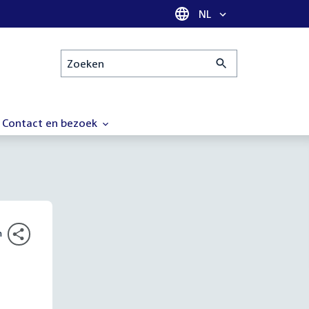
Taal selectie
NL
Zoeken
Contact en bezoek
n