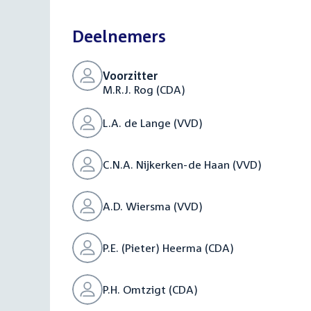
bestand:
Deelnemers
Voorzitter
M.R.J. Rog (CDA)
L.A. de Lange (VVD)
C.N.A. Nijkerken-de Haan (VVD)
A.D. Wiersma (VVD)
P.E. (Pieter) Heerma (CDA)
P.H. Omtzigt (CDA)