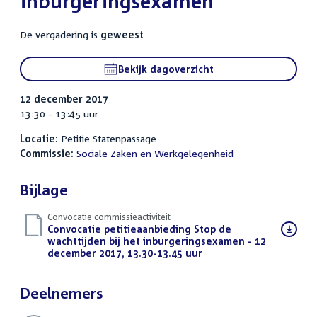
inburgeringsexamen
De vergadering is
geweest
Bekijk dagoverzicht
12 december 2017
13:30 - 13:45 uur
Locatie:
Petitie Statenpassage
Commissie:
Sociale Zaken en Werkgelegenheid
Bijlage
Convocatie commissieactiviteit
Download
Convocatie petitieaanbieding Stop de
bestand:
wachttijden bij het inburgeringsexamen - 12
december 2017, 13.30-13.45 uur
(PDF)
Deelnemers