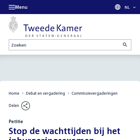
Menu
Taal sel
NL
Zoeken
Home
Debat en vergadering
Commissievergaderingen
Delen
Petitie
:
Stop de wachttijden bij het