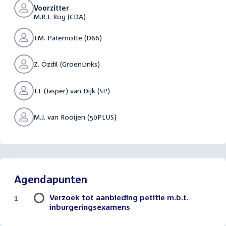
Voorzitter
M.R.J. Rog (CDA)
J.M. Paternotte (D66)
Z. Özdil (GroenLinks)
J.J. (Jasper) van Dijk (SP)
M.J. van Rooijen (50PLUS)
Agendapunten
Verzoek tot aanbieding petitie m.b.t.
1
inburgeringsexamens