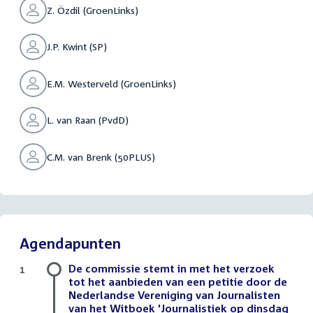
Z. Özdil (GroenLinks)
J.P. Kwint (SP)
E.M. Westerveld (GroenLinks)
L. van Raan (PvdD)
C.M. van Brenk (50PLUS)
Agendapunten
De commissie stemt in met het verzoek
1
tot het aanbieden van een petitie door de
Nederlandse Vereniging van Journalisten
van het Witboek 'Journalistiek op dinsdag