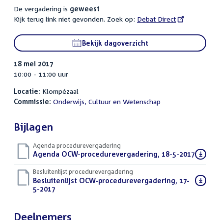
De vergadering is
geweest
Kijk terug link niet gevonden. Zoek op:
External
Debat Direct
link:
Bekijk dagoverzicht
18 mei 2017
10:00 - 11:00 uur
Locatie:
Klompézaal
Commissie:
Onderwijs, Cultuur en Wetenschap
Bijlagen
Agenda procedurevergadering
Download
Agenda OCW-procedurevergadering, 18-5-2017
(PDF)
bestand:
Besluitenlijst procedurevergadering
Download
Besluitenlijst OCW-procedurevergadering, 17-
bestand:
5-2017
(PDF)
Deelnemers