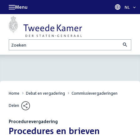
Menu
Taal sel
NL
Zoeken
Home
Debat en vergadering
Commissievergaderingen
Delen
Procedurevergadering
:
Procedures en brieven