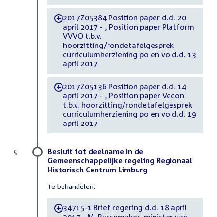
2017Z05384 Position paper d.d. 20
-
april 2017 - , Position paper Platform
VVVO t.b.v.
hoorzitting/rondetafelgesprek
curriculumherziening po en vo d.d. 13
april 2017
2017Z05136 Position paper d.d. 14
-
april 2017 - , Position paper Vecon
t.b.v. hoorzitting/rondetafelgesprek
curriculumherziening po en vo d.d. 19
april 2017
Besluit tot deelname in de
5
Gemeenschappelijke regeling Regionaal
Historisch Centrum Limburg
Te behandelen:
34715-1 Brief regering d.d. 18 april
-
2017 - M. Bussemaker, minister van