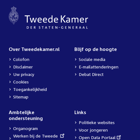
Over Tweedekamer.nl
Blijf op de hoogte
Colofon
Sociale media
Disclaimer
E-mailattenderingen
Uw privacy
Debat Direct
Cookies
Toegankelijkheid
Sitemap
Ambtelijke
Links
ondersteuning
Politieke websites
Organogram
Voor jongeren
External
Werken bij de Tweede
External
Open Data Portaal