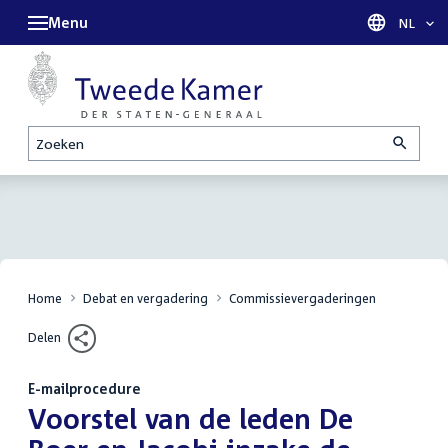
Menu
Taal sel
NL
Zoeken
Home
Debat en vergadering
Commissievergaderingen
Delen
E-mailprocedure
:
Voorstel van de leden De