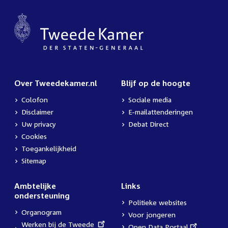
Over Tweedekamer.nl
Blijf op de hoogte
Colofon
Sociale media
Disclaimer
E-mailattenderingen
Uw privacy
Debat Direct
Cookies
Toegankelijkheid
Sitemap
Ambtelijke
Links
ondersteuning
Politieke websites
Organogram
Voor jongeren
External
Werken bij de Tweede
External
Open Data Portaal