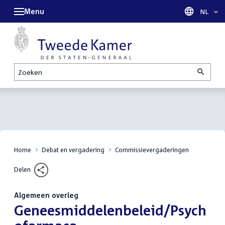
Menu
Taal sel
NL
Zoeken
Home
Debat en vergadering
Commissievergaderingen
Delen
Algemeen overleg
:
Geneesmiddelenbeleid/Psych