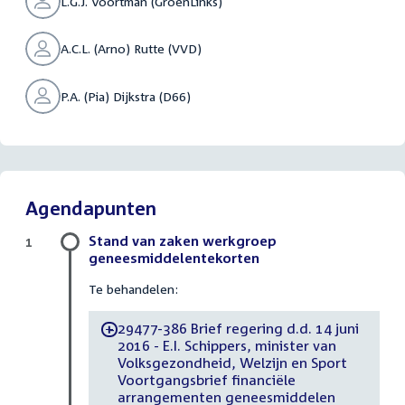
L.G.J. Voortman (GroenLinks)
A.C.L. (Arno) Rutte (VVD)
P.A. (Pia) Dijkstra (D66)
Agendapunten
Stand van zaken werkgroep
1
geneesmiddelentekorten
Te behandelen:
29477-386 Brief regering d.d. 14 juni
-
2016 - E.I. Schippers, minister van
Volksgezondheid, Welzijn en Sport
Voortgangsbrief financiële
arrangementen geneesmiddelen