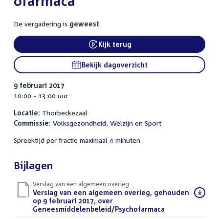
ofarmaca
De vergadering is
geweest
Kijk terug
Bekijk dagoverzicht
9 februari 2017
10:00 - 13:00 uur
Locatie:
Thorbeckezaal
Commissie:
Volksgezondheid, Welzijn en Sport
Spreektijd per fractie maximaal 4 minuten
Bijlagen
Verslag van een algemeen overleg
Download
Verslag van een algemeen overleg, gehouden
bestand:
op 9 februari 2017, over
Geneesmiddelenbeleid/Psychofarmaca
(PDF)