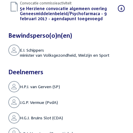
Convocatie commissieactiviteit
Download
5e Herziene convocatie algemeen overleg
bestand:
Geneesmiddelenbeleid/Psychofarmaca - 9
februari 2017 - agendapunt toegevoegd
(PDF)
Bewindsperso(o)n(en)
E.I. Schippers
minister van Volksgezondheid, Welzijn en Sport
Deelnemers
H.P.J. van Gerven (SP)
J.G.P. Vermue (PvdA)
H.G.J. Bruins Slot (CDA)