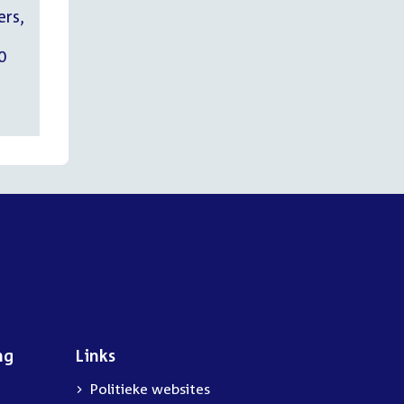
ers,
0
ng
Links
Politieke websites