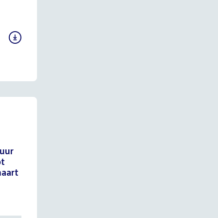
 uur
ot
maart