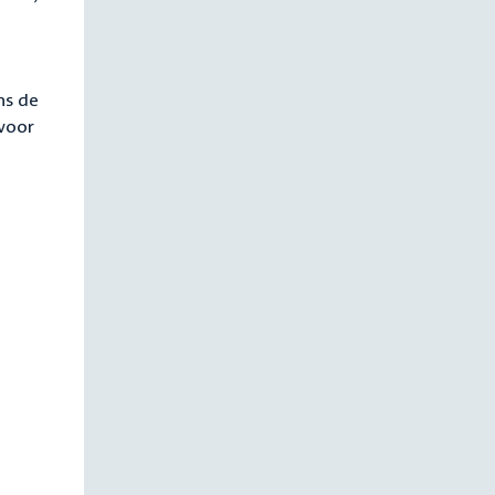
ns de
 voor