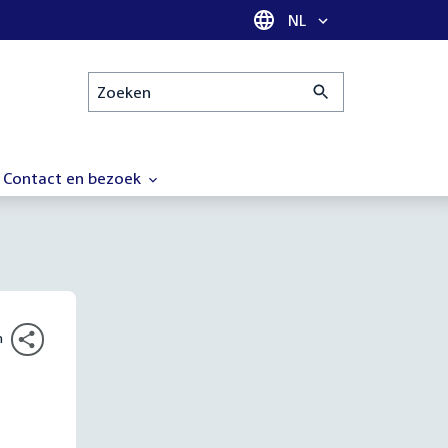
Taal selectie
NL
Zoeken
Contact en bezoek
n