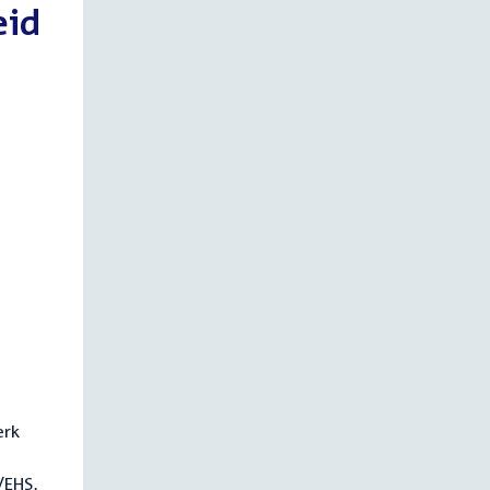
eid
3
erk
/EHS,