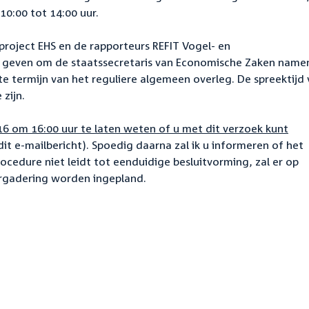
0:00 tot 14:00 uur.
project EHS en de rapporteurs REFIT Vogel- en
e geven om de staatssecretaris van Economische Zaken name
e termijn van het reguliere algemeen overleg. De spreektijd
zijn.
16 om 16:00 uur te laten weten of u met dit verzoek kunt
it e-mailbericht). Spoedig daarna zal ik u informeren of het
cedure niet leidt tot eenduidige besluitvorming, zal er op
rgadering worden ingepland.