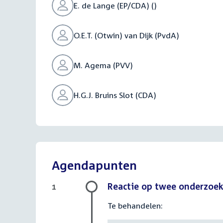
E. de Lange (EP/CDA) ()
O.E.T. (Otwin) van Dijk (PvdA)
M. Agema (PVV)
H.G.J. Bruins Slot (CDA)
Agendapunten
Reactie op twee onderzoek
1
Te behandelen: