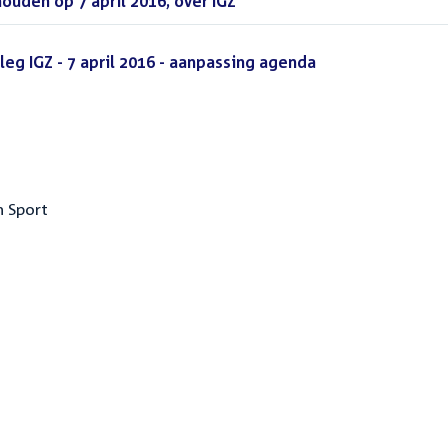
uden op 7 april 2016, over IGZ
(PDF)
eg IGZ - 7 april 2016 - aanpassing agenda
(PDF)
n Sport