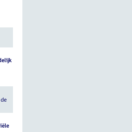
elijk
 de
iële