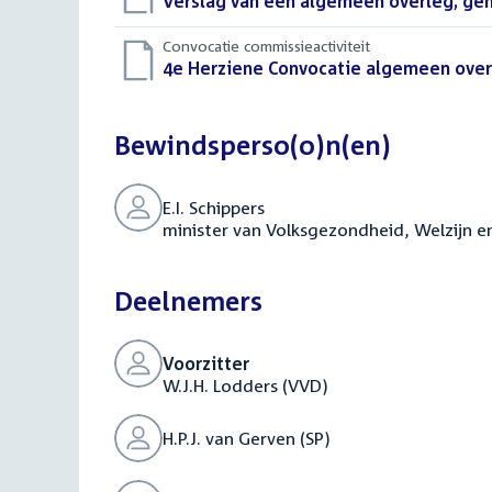
Download
Verslag van een algemeen overleg, geho
bestand:
Convocatie commissieactiviteit
Download
4e Herziene Convocatie algemeen overl
bestand:
Bewindsperso(o)n(en)
E.I. Schippers
minister van Volksgezondheid, Welzijn e
Deelnemers
Voorzitter
W.J.H. Lodders (VVD)
H.P.J. van Gerven (SP)