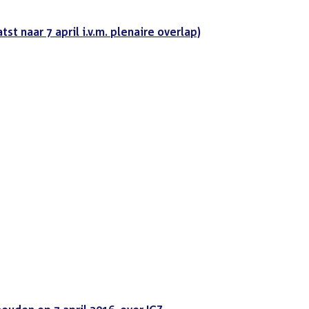
tst naar 7 april i.v.m. plenaire overlap)
t