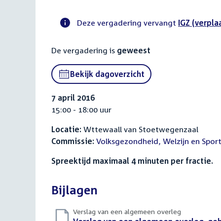
Deze vergadering vervangt
IGZ (verplaa
Voortgangsstatus
De vergadering is
geweest
commissie
activiteit
Bekijk dagoverzicht
7 april 2016
15:00 - 18:00 uur
Locatie:
Wttewaall van Stoetwegenzaal
Commissie:
Volksgezondheid, Welzijn en Spor
Spreektijd maximaal 4 minuten per fractie.
Bijlagen
Verslag van een algemeen overleg