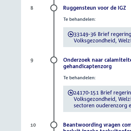
Ruggensteun voor de IGZ
8
Te behandelen:
33149-36 Brief regering 
-
Volksgezondheid, Welzi
Onderzoek naar calamiteit
9
gehandicaptenzorg
Te behandelen:
24170-151 Brief regering
-
Volksgezondheid, Welzi
sectoren ouderenzorg e
Beantwoording vragen comm
10