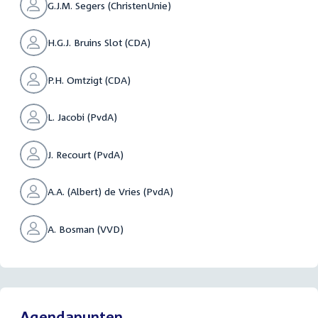
G.J.M. Segers (ChristenUnie)
H.G.J. Bruins Slot (CDA)
P.H. Omtzigt (CDA)
L. Jacobi (PvdA)
J. Recourt (PvdA)
A.A. (Albert) de Vries (PvdA)
A. Bosman (VVD)
Agendapunten