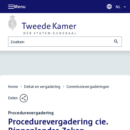
Menu
Taal sel
NL
Zoeken
Home
Debat en vergadering
Commissievergaderingen
Delen
Procedurevergadering
:
Procedurevergadering cie.