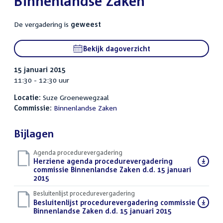
Binnenlandse Zaken
De vergadering is
geweest
Bekijk dagoverzicht
15 januari 2015
11:30 - 12:30 uur
Locatie:
Suze Groenewegzaal
Commissie:
Binnenlandse Zaken
Bijlagen
Agenda procedurevergadering
Download
Herziene agenda procedurevergadering
bestand:
commissie Binnenlandse Zaken d.d. 15 januari
2015
(PDF)
Besluitenlijst procedurevergadering
Download
Besluitenlijst procedurevergadering commissie
bestand:
Binnenlandse Zaken d.d. 15 januari 2015
(PDF)