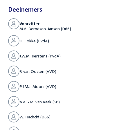
Deelnemers
Voorzitter
M.A. Berndsen-Jansen (D66)
H. Fokke (PvdA)
J.W.M. Kerstens (PvdA)
F. van Oosten (VVD)
P.J.M.J. Moors (VVD)
A.A.G.M. van Raak (SP)
W. Hachchi (D66)