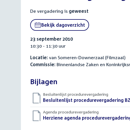
De vergadering is
geweest
Bekijk dagoverzicht
23 september 2010
10:30 - 11:30 uur
Locatie:
van Someren-Downerzaal (Filmzaal)
Commissie:
Binnenlandse Zaken en Koninkrijksr
Bijlagen
Besluitenlijst procedurevergadering
Download
Besluitenlijst procedurevergadering B
bestand:
Agenda procedurevergadering
Download
Herziene agenda procedurevergadering
bestand: