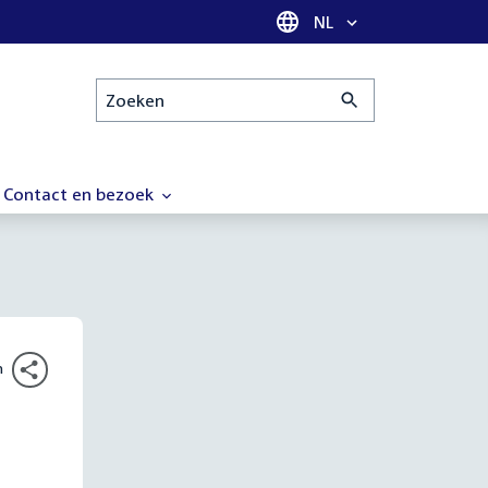
Taal selectie
NL
Zoeken
Contact en bezoek
n