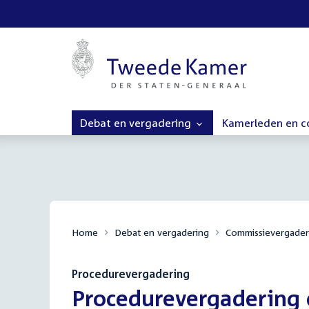
Debat en vergadering
Kamerleden en 
Home
Debat en vergadering
Commissievergader
Procedurevergadering
:
Procedurevergadering