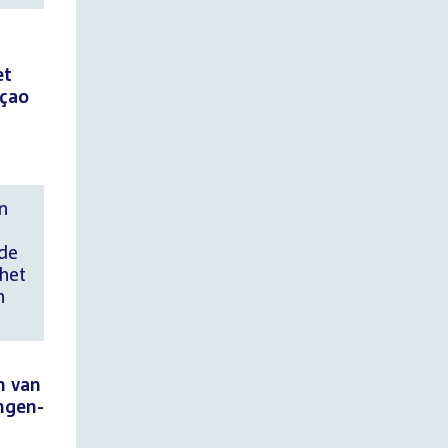
et
açao
n
de
 het
n
n van
ngen-