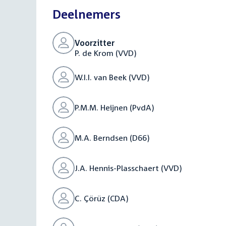
Deelnemers
Voorzitter
P. de Krom (VVD)
W.I.I. van Beek (VVD)
P.M.M. Heijnen (PvdA)
M.A. Berndsen (D66)
J.A. Hennis-Plasschaert (VVD)
C. Çörüz (CDA)