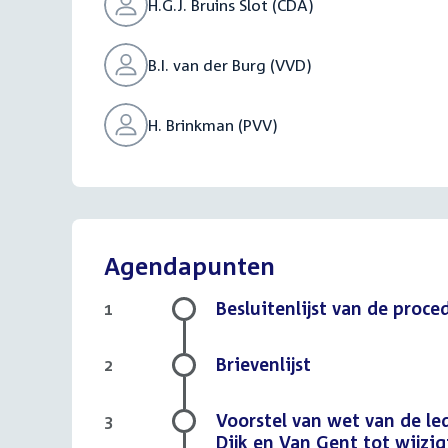
H.G.J. Bruins Slot (CDA)
B.I. van der Burg (VVD)
H. Brinkman (PVV)
Agendapunten
Besluitenlijst van de proc
1
Brievenlijst
2
Voorstel van wet van de le
3
Dijk en Van Gent tot wijzi