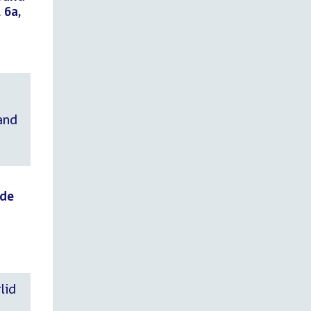
 6a,
and
nde
lid