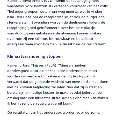
Kamerlid Silvio Erkens (VVD) noemt de raadpleging heel
waardevol voor hemzelf als vertegenwoordiger van het volk:
“Belangengroepen weten hun weg meestal wel te vinden
naar Den Haag. Via de raadpleging krijgt ook de burger een
sterkere stem. Bovendien worden de deelnemers tijdens de
raadpleging goed geïnformeerd over het hele plaatje
waardoor zij een gebalanceerde afweging kunnen maken
over hoe zij een schoon, betrouwbaar en betaalbaar
energiesysteem voor zich zien. Ik zie uit naar de resultaten!”
Klimaatverandering stoppen
Kamerlid Joris Thijssen (PvdA): “Mensen hebben
dondersgoed door dat er snel actie ondernomen moet
worden om verdere klimaatverandering te stoppen. Ik
verwacht dat de gedeelde wijsheid van mensen die mee doen
met de klimaatraadpleging zal laten zien dat zij in staat en
bereid zijn om lastige keuzes te maken zodat iedereen de
omslag naar een klimaatneutrale samenleving mee kan maken.
Ik ben razend benieuwd wat eruit komt.”
De resultaten van het onderzoek worden voor de zomer