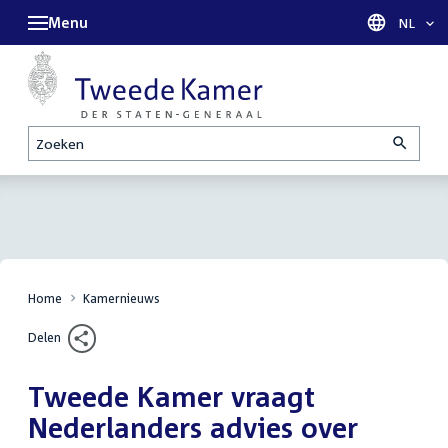
Menu
Taal sel
NL
Zoeken
Home
Kamernieuws
Delen
Tweede Kamer vraagt
Nederlanders advies over