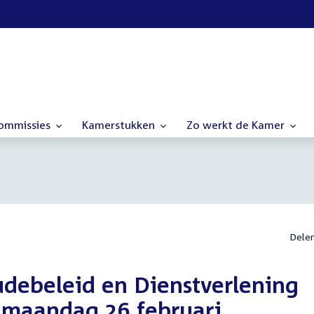
commissies
Kamerstukken
Zo werkt de Kamer
Dele
debeleid en Dienstverlening
p maandag 26 februari