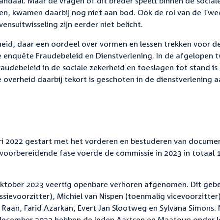
andaal. Maar de vragen of dit breder speelt binnen de social
en, kwamen daarbij nog niet aan bod. Ook de rol van de Tw
ensuitwisseling zijn eerder niet belicht.
rheid, daar een oordeel over vormen en lessen trekken voor d
e enquête Fraudebeleid en Dienstverlening. In de afgelopen 
audebeleid in de sociale zekerheid en toeslagen tot stand is
verheid daarbij tekort is geschoten in de dienstverlening a
uari 2022 gestart met het vorderen en bestuderen van docume
e voorbereidende fase voerde de commissie in 2023 in totaal 
ktober 2023 veertig openbare verhoren afgenomen. Dit geb
ievoorzitter), Michiel van Nispen (toenmalig vicevoorzitter)
Raan, Farid Azarkan, Evert Jan Slootweg en Sylvana Simons.
 december 2023 hebben de leden Aartsen en Maatoug onder l