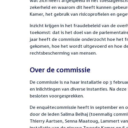
wat zich heeft afgespeeld in het toeslagensch
zekerheid en waarom dit heeft kunnen gebeur
Kamer, het gebruik van risicoprofielen en gegev
Inzicht krijgen in het fraudebeleid van de ove
toekomst: dat is het doel van de parlementair
jaar heeft de commissie onderzocht hoe het fr
gekomen, hoe het wordt uitgevoerd en hoe de o
rechtsbescherming van mensen.
Over de commissie
De commissie is na haar installatie op 3 febr
en inlichtingen van diverse instanties. Na dez
besloten voorgesprekken.
De enquêtecommissie heeft in september en o
door de leden Salima Belhaj (toenmalig commiss
Thierry Aartsen, Senna Maatoug, Lammert van 
installatie van de nieuwe Tweede Kamer op 6