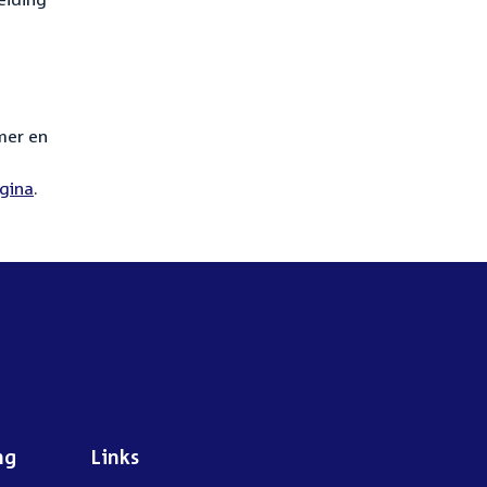
mer en
gina
.
ng
Links