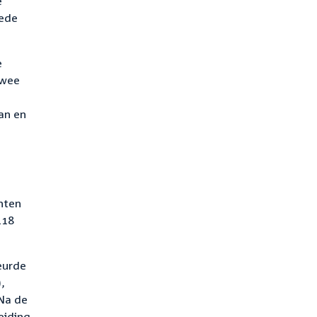
e
eede
e
twee
an en
nten
118
eurde
,
 Na de
eiding