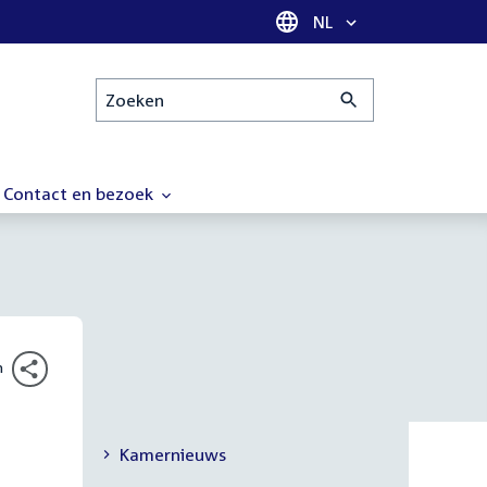
Taal selectie
NL
Zoeken
Contact en bezoek
n
Kamernieuws
Secundaire