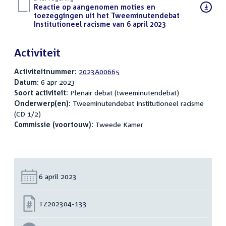
Download
Reactie op aangenomen moties en
bestand:
toezeggingen uit het Tweeminutendebat
Institutioneel racisme van 6 april 2023
(PDF)
Activiteit
Activiteitnummer:
2023A00665
Datum:
6 apr 2023
Soort activiteit:
Plenair debat (tweeminutendebat)
Onderwerp(en):
Tweeminutendebat Institutioneel racisme
(CD 1/2)
Commissie (voortouw):
Tweede Kamer
Datum:
6 april 2023
Nummer:
TZ202304-133