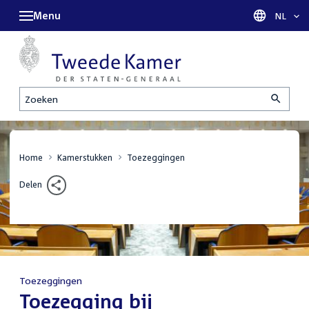
Menu
Taal sel
NL
Zoeken
Home
Kamerstukken
Toezeggingen
Delen
Toezeggingen
:
Toezegging bij