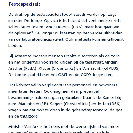
Testcapaciteit
De druk op de testcapaciteit loopt steeds verder op, zegt
minister De Jonge. Op zich is het goed dat veel mensen zich
willen laten testen, vindt Heerma (CDA), maar hoe gaan we
dit oplossen? De Jonge wil inzetten op het verder uitbreiden
van de laboratoriumcapaciteit. Ook sneltests kunnen uitkomst
bieden.
Bij schaarste moeten mensen uit vitale sectoren als de zorg
en het onderwijs voorrang krijgen bij de teststraat, vinden
Asscher (PvdA), Klaver (GroenLinks) en Van Brenk (50PLUS).
De Jonge gaat dit met het OMT en de GGD's bespreken.
Het kabinet wil in verpleeghuizen personeel en bewoners
meer laten testen. Ook mag men daar preventief
beschermingsmiddelen gaan gebruiken. Daar is de Kamer blij
mee. Marijnissen (SP), Segers (ChristenUnie) en Jetten (D66)
vragen om dat ook te doen in de gehandicaptenzorg, de ggz
en de thuiszorg.
Minister Van Ark is het eens met de wenselijkheid van meer
preventief gebruik van beschermingsmiddelen. Ze is in