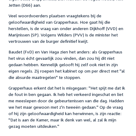
Jetten (D66) aan.
Veel woordvoerders plaatsen vraagtekens bij de
geloofwaardigheid van Grapperhaus. Hoe gaat hij die
herstellen, is de vraag van onder anderen Dijkhoff (VVD) en
Marijnissen (SP). Volgens Wilders (PVV) is de minister het
vertrouwen van de burger definitief kwijt.
Baudet (FvD) en Van Haga zien het anders: als Grapperhaus
het virus écht gevaarlijk zou vinden, dan zou hij dit niet
gedaan hebben. Kennelijk gelooft hij zelf ook niet in zijn
eigen regels. Zij roepen het kabinet op om per direct met "al
die absurde maatregelen" te stoppen.
Grapperhaus erkent dat het is misgegaan: "Het spijt me dat ik
de fout in ben gegaan. Ik heb het verkeerd ingeschat en liet
me meeslepen door de gebeurtenissen van die dag. Hadden
we het maar gewoon met z'n tweeën gedaan." Op de vraag
of hij zijn geloofwaardigheid kan herwinnen, is zijn reactie:
"Dat is aan de Kamer, maar ik denk van wel, al zal ik mijn
gezag moeten uitdeuken."