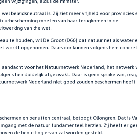
geen wijzigingen, aldus de minister.
el beleidsneutraal is. Zij ziet meer vrijheid voor provincies 
atuurbescherming moeten van haar terugkomen in de
uitwerking van die wet.
eau te houden, wil De Groot (D66) dat natuur net als water 
et wordt opgenomen. Daarvoor kunnen volgens hem concre
n aandacht voor het Natuurnetwerk Nederland, het netwerk 
gens hen duidelijk afgezwakt. Daar is geen sprake van, rea
atuurnetwerk Nederland niet goed zouden beschermen heeft z
schermen en benutten centraal, betoogt Ollongren. Dat is V
mgang met de natuur fundamenteel herzien. Zij heeft er ge
boven de benutting ervan zal worden gesteld.