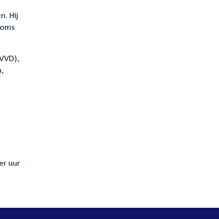
. Hij
 soms
(VVD),
n,
er uur