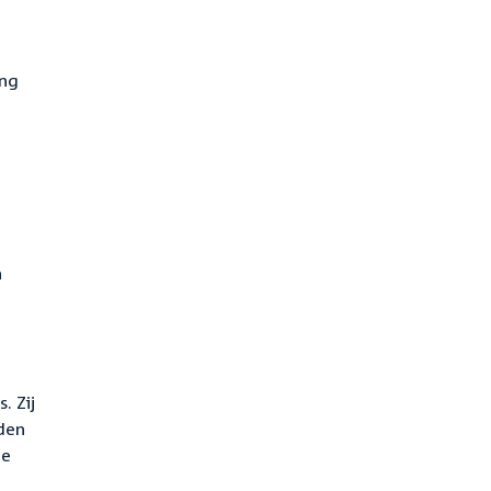
ing
n
. Zij
den
de