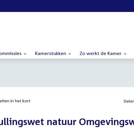
commissies
Kamerstukken
Zo werkt de Kamer
tten in het kort
Dele
ullingswet natuur Omgevings