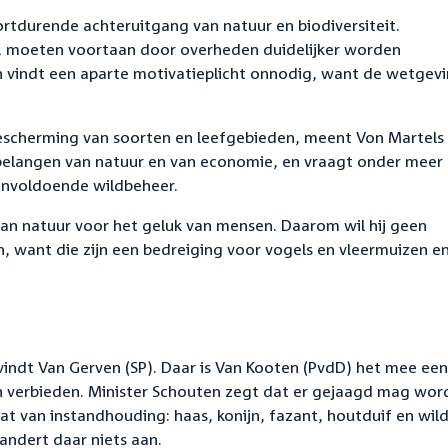
rtdurende achteruitgang van natuur en biodiversiteit.
, moeten voortaan door overheden duidelijker worden
n vindt een aparte motivatieplicht onnodig, want de wetgev
escherming van soorten en leefgebieden, meent Von Martels
e belangen van natuur en van economie, en vraagt onder meer
onvoldoende wildbeheer.
an natuur voor het geluk van mensen. Daarom wil hij geen
 want die zijn een bedreiging voor vogels en vleermuizen e
indt Van Gerven (SP). Daar is Van Kooten (PvdD) het mee eens
en verbieden. Minister Schouten zegt dat er gejaagd mag wor
 van instandhouding: haas, konijn, fazant, houtduif en wil
ndert daar niets aan.