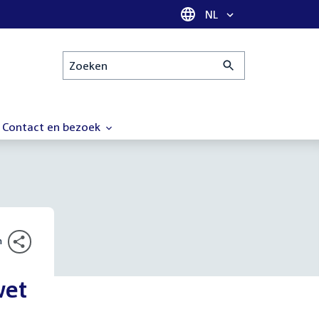
Taal selectie
NL
Zoeken
Contact en bezoek
n
wet