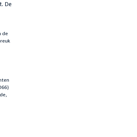
t. De
n de
breuk
nten
D66)
nde,