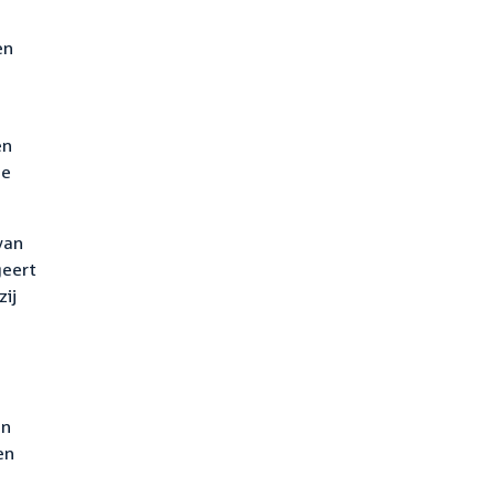
en
en
te
van
geert
ij
an
en