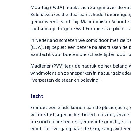
Moorlag (PvdA) maakt zich zorgen over de voo
Beleidskeuzes die daaraan schade toebrengen
gemotiveerd, vindt hij. Maar minister Schoute
sluit aan op datgene wat Europees verplicht is.
In Nederland schieten we soms door met de b
(CDA). Hij bepleit een betere balans tussen d
aandacht voor boeren die schade lijden door 
Madlener (PVV) legt de nadruk op het belang v
windmolens en zonneparken in natuurgebieden,
"verpesten de sfeer en beleving".
Jacht
Er moet een einde komen aan de plezierjacht, v
wil ook het jagen in het broed- en zoogseizo
op soorten met een zogenoemde gunstige staat
eend. De overgang naar de Omgevingswet vera