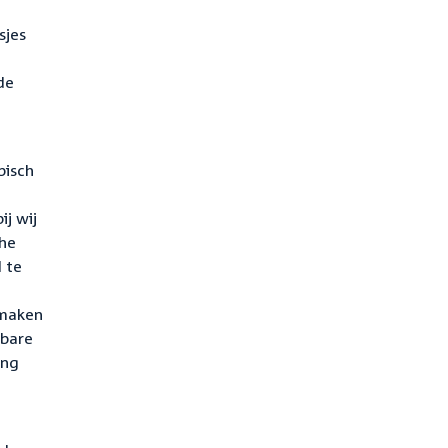
sjes
de
bisch
e
j wij
che
 te
 maken
nbare
ing