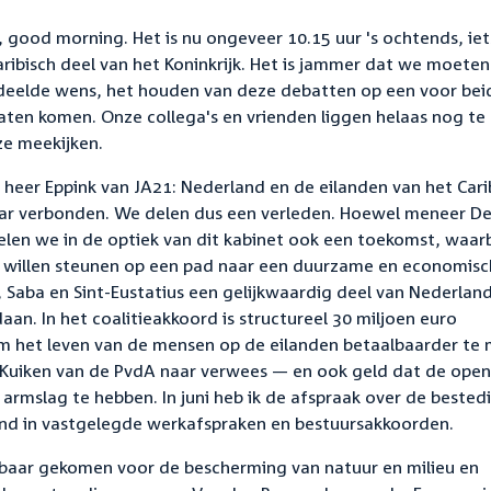
 good morning. Het is nu ongeveer 10.15 uur 's ochtends, iet
Caribisch deel van het Koninkrijk. Het is jammer dat we moeten
edeelde wens, het houden van deze debatten op een voor bei
 laten komen. Onze collega's en vrienden liggen helaas nog te
 ze meekijken.
 heer Eppink van JA21: Nederland en de eilanden van het Cari
elkaar verbonden. We delen dus een verleden. Hoewel meneer D
elen we in de optiek van dit kabinet ook een toekomst, waarbi
n willen steunen op een pad naar een duurzame en economis
 Saba en Sint-Eustatius een gelijkwaardig deel van Nederland
edaan. In het coalitieakkoord is structureel 30 miljoen euro
om het leven van de mensen op de eilanden betaalbaarder te
Kuiken van de PvdA naar verwees — en ook geld dat de ope
rmslag te hebben. In juni heb ik de afspraak over de bested
d in vastgelegde werkafspraken en bestuursakkoorden.
hikbaar gekomen voor de bescherming van natuur en milieu en