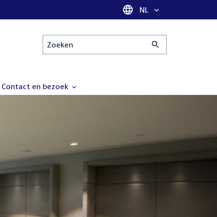
Taal selectie
NL
Zoeken
Contact en bezoek