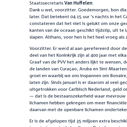
Staatssecretaris
Van Huffelen
:
Dank u wel, voorzitter. Goedemorgen, bon dia,
later. Dat betekent 04.15 uur 's nachts in het 
constateren dat het niet is gelukt om onze g
kanten van de oceaan geschikt tijdstip, uit te
slapen. Althans, voor hen is het heel vroeg als
Voorzitter. Er werd al aan gerefereerd door de
deel van het Koninkrijk zijn al 400 jaar met 
Graaf van de PVV het anders lijkt te wensen, d
de landen van Curaçao, Aruba en Sint-Maarte
groei en waarbij we ons inspannen om Bonaire,
laten zijn. Sinds januari is er daarom al veel g
uitgetrokken voor Caribisch Nederland, geld 
— dat is de bestaanszekerheid waar mevrouw 
lichamen hebben gekregen om meer financiële a
daarvan met de openbare lichamen onderteken
Er is de afgelopen tijd 35 miljoen extra besc