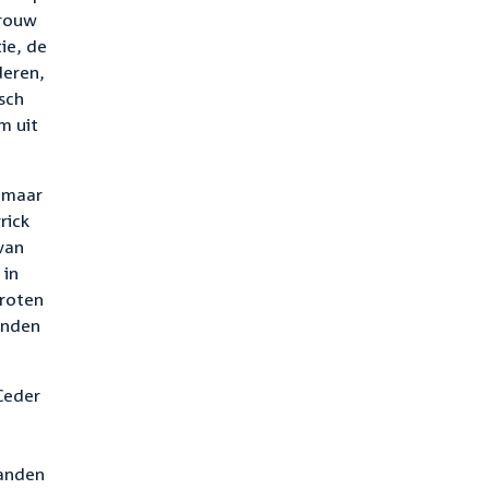
vrouw
ie, de
deren,
sch
m uit
, maar
rick
van
 in
groten
anden
Ceder
tanden