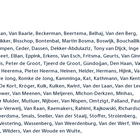
, Van Baarle, Beckerman, Beertema, Belhaj, Van den Berg,
kker, Bisschop, Bontenbal, Martin Bosma, Boswijk, Bouchallik
mpen, Ceder, Dassen, Dekker-Abdulaziz, Tony van Dijck, Inge
emeet, Ellian, Eppink, Erkens, Van Esch, Fritsma, Geurts, Van Gi
wis, Peter de Groot, Tjeerd de Groot, Gündoğan, Den Haan, V
eerema, Pieter Heerma, Heinen, Helder, Hermans, Hijink, V
 de Jong, Romke de Jong, Kamminga, Kat, Kathmann, Van Kent
De Kort, Kröger, Kuik, Kuiken, Kwint, Van der Laan, Van der Le
ower, Van Meenen, Van Meijeren, Michon-Derkzen, Minhas,
Mulder, Mutluer, Nijboer, Van Nispen, Omtzigt, Palland, Paul
uw-Verweij, Van Raan, Raemakers, Rahimi, Rajkowski, Richards
oerdsma, Smals, Sneller, Van der Staaij, Stoffer, Strolenberg,
en, Vestering, Wassenberg, Van Weerdenburg, Van der Werf, We
 Wilders, Van der Woude en Wuite,