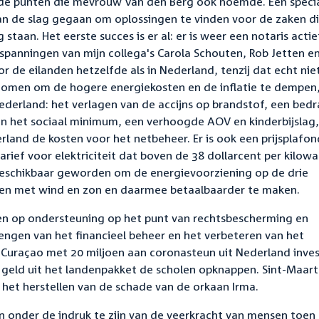
s de punten die mevrouw Van den Berg ook noemde. Een speci
an de slag gegaan om oplossingen te vinden voor de zaken d
aan. Het eerste succes is er al: er is weer een notaris actie
nspanningen van mijn collega's Carola Schouten, Rob Jetten e
r de eilanden hetzelfde als in Nederland, tenzij dat echt nie
nomen om de hogere energiekosten en de inflatie te dempen
derland: het verlagen van de accijns op brandstof, een bed
an het sociaal minimum, een verhoogde AOV en kinderbijslag,
rland de kosten voor het netbeheer. Er is ook een prijsplafon
arief voor elektriciteit dat boven de 38 dollarcent per kilow
beschikbaar geworden om de energievoorziening op de drie
men met wind en zon en daarmee betaalbaarder te maken.
en op ondersteuning op het punt van rechtsbescherming en
ngen van het financieel beheer en het verbeteren van het
Curaçao met 20 miljoen aan coronasteun uit Nederland inve
t geld uit het landenpakket de scholen opknappen. Sint-Maar
het herstellen van de schade van de orkaan Irma.
onder de indruk te zijn van de veerkracht van mensen toen 