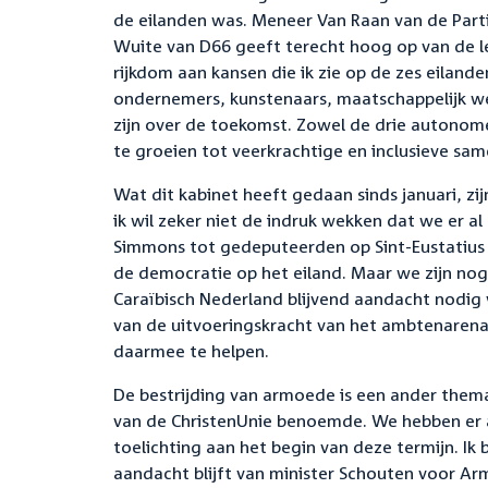
de eilanden was. Meneer Van Raan van de Part
Wuite van D66 geeft terecht hoog op van de lev
rijkdom aan kansen die ik zie op de zes eiland
ondernemers, kunstenaars, maatschappelijk werk
zijn over de toekomst. Zowel de drie autonome 
te groeien tot veerkrachtige en inclusieve sam
Wat dit kabinet heeft gedaan sinds januari, z
ik wil zeker niet de indruk wekken dat we er al
Simmons tot gedeputeerden op Sint-Eustatius e
de democratie op het eiland. Maar we zijn nog n
Caraïbisch Nederland blijvend aandacht nodig 
van de uitvoeringskracht van het ambtenaren
daarmee te helpen.
De bestrijding van armoede is een ander them
van de ChristenUnie benoemde. We hebben er al
toelichting aan het begin van deze termijn. 
aandacht blijft van minister Schouten voor Ar