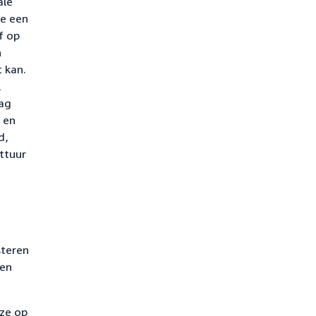
ale
ie een
f op
n
t kan.
,
rag
 en
d,
attuur
steren
ten
ze op