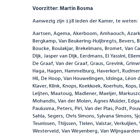
Voorzitter: Martin Bosma
Aanwezig zijn 138 leden der Kamer, te weten:
Aartsen, Agema, Akerboom, Amhaouch, Azarkan
Bergkamp, Van Beukering-Huijbregts, Bevers, Bi
Boucke, Boulakjar, Brekelmans, Bromet, Van Ca
Dijk, Jasper van Dijk, Eerdmans, El Yassini, Ell
De Graaf, Van der Graaf, Graus, Grevink, Grin
Haga, Hagen, Hammelburg, Haverkort, Rudmer H
Hil, De Hoop, Van Houwelingen, Idsinga, Léon
Klaver, Klink, Knops, Koekkoek, Koerhuis, Kops, 
Leijten, Maatoug, Madlener, Maeijer, Markusz
Mohandis, Van der Molen, Agnes Mulder, Edgar 
Paulusma, Peters, Piri, Van der Plas, Podt, Po
Sahla, Segers, Chris Simons, Sylvana Simons, Sj
Teunissen, Thijssen, Tielen, Valstar, Verkuijl
Westerveld, Van Weyenberg, Van Wijngaarden,