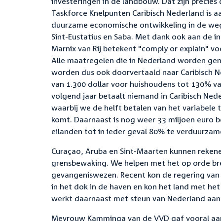
investeringen in de landbouw. Dat zijn precie
Taskforce Knelpunten Caribisch Nederland is a
duurzame economische ontwikkeling in de weg st
Sint-Eustatius en Saba. Met dank ook aan de i
Marnix van Rij betekent "comply or explain" voo
Alle maatregelen die in Nederland worden ge
worden dus ook doorvertaald naar Caribisch Ne
van 1.300 dollar voor huishoudens tot 130% v
volgend jaar betaalt niemand in Caribisch Nede
waarbij we de helft betalen van het variabele t
komt. Daarnaast is nog weer 33 miljoen euro 
eilanden tot in ieder geval 80% te verduurza
Curaçao, Aruba en Sint-Maarten kunnen reken
grensbewaking. We helpen met het op orde bre
gevangeniswezen. Recent kon de regering van 
in het dok in de haven en kon het land met he
werkt daarnaast met steun van Nederland aan 
Mevrouw Kamminga van de VVD gaf vooral aan 