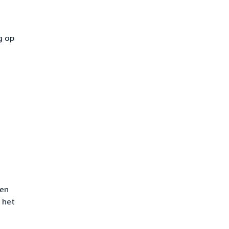
g op
ren
 het