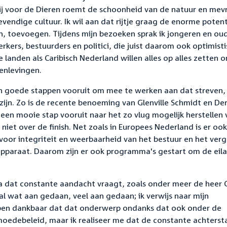
ij voor de Dieren roemt de schoonheid van de natuur en me
endige cultuur. Ik wil aan dat rijtje graag de enorme potent
en, toevoegen. Tijdens mijn bezoeken sprak ik jongeren en ou
ers, bestuurders en politici, die juist daarom ook optimisti
landen als Caribisch Nederland willen alles op alles zetten o
enlevingen.
ijn goede stappen vooruit om mee te werken aan dat streven
 zijn. Zo is de recente benoeming van Glenville Schmidt en Der
en mooie stap vooruit naar het zo vlug mogelijk herstellen 
iet over de finish. Net zoals in Europees Nederland is er ook
voor integriteit en weerbaarheid van het bestuur en het ver
apparaat. Daarom zijn er ook programma's gestart om de eil
a dat constante aandacht vraagt, zoals onder meer de heer 
 wat aan gedaan, veel aan gedaan; ik verwijs naar mijn
Ik ben dankbaar dat dat onderwerp ondanks dat ook onder de
moedebeleid, maar ik realiseer me dat de constante achters