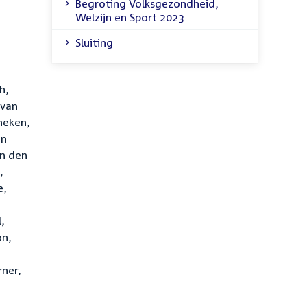
Begroting Volksgezondheid,
Welzijn en Sport 2023
Sluiting
h,
 van
nneken,
an
an den
,
e,
,
on,
rner,