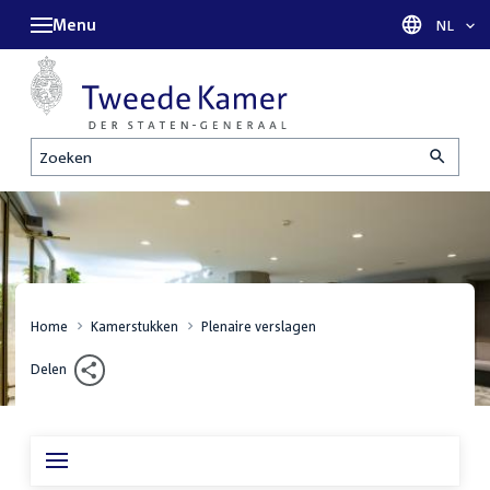
Menu
Taal sel
NL
Zoeken
Home
Kamerstukken
Plenaire verslagen
Delen
Inhoudsopgave