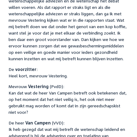
wetenschappelijke adviezen en de wetenschap het debat
willen voeren. Als dat rapport er straks ligt en als die
wetenschappelijke adviezen er straks liggen, dan ga ik met
mevrouw Vestering kijken wat er in die rapporten staat. Wat
mij betreft doen we dat onder het genot van een kop koffie,
want stel je voor dat je met elkaar de verbinding zoekt. Ik
ben daar een groot voorstander van. Dan kijken we hoe we
ervoor kunnen zorgen dat we gewasbeschermingsmiddelen
op een veilige en goede manier voor ieders gezondheid
kunnen inzetten en wat mij betreft kunnen blijven inzetten.
De
voorzitter
:
Heel kort, mevrouw Vestering.
Mevrouw
Vestering
(PvdD):
Kan dat wat de heer Van Campen betreft ook betekenen dat,
op het moment dat het niet veilig is, het ook niet meer
gebruikt mag worden of komt dat in zijn gereedschapskist
niet voor?
De heer
Van Campen
(VVD):
Ik heb gezegd dat wat mij betreft de wetenschap leidend en
adviserend is bij de advisering over en toelating van