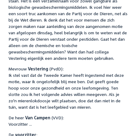
staan. Het is een verzamelnaam voor zowel gangbare als
biologische gewasbeschermingsmiddelen. Ik voel hier weer
een soort truc aankomen van de Partij voor de Dieren, net als
bij de Wet dieren. Ik denk dat het voor mensen die zich
zorgen maken naar aanleiding van deze aangenomen motie
van afgelopen dinsdag, heel belangrijk is om te weten wat de
Partij voor de Dieren verstaat onder pesticiden. Gaat het dan
alleen om de chemische en toxische
gewasbeschermingsmiddelen? Want dan had collega
Vestering eigenlijk een andere term moeten gebruiken.
Mevrouw
Vestering
(PvdD):
Ik stel vast dat de Tweede Kamer heeft ingestemd met deze
motie, waar ik ongelofelijk blij mee ben. Dat geeft goede
hoop voor onze gezondheid en onze leefomgeving. Ten
slotte zou ik het volgende advies willen meegeven. Als je
zo'n mierenlokdoosje wilt plaatsen, doe dat dan niet in de
tuin, want dat is het leefgebied van mieren.
De heer
Van Campen
(VVD):
Voorzitter ...
De
voorzitter
: