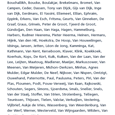
Bouchallikh, Boucke, Boulakjar, Brekelmans, Bromet, Van
Campen, Ceder, Dassen, Tony van Dijck, Gijs van Dijk, Inge
van Dijk, Eerdmans, El Yassini, Ellemeet, Ellian, Ephraim,
Eppink, Erkens, Van Esch, Fritsma, Geurts, Van Ginneken, De
Graaf, Graus, Grinwis, Peter de Groot, Tjeerd de Groot,
Gündoğan, Den Haan, Van Haga, Hagen, Hammelburg,
Harbers, Rudmer Heerema, Pieter Heerma, Heinen, Hermans,
Hijink, Van den Hil, Hoekstra, De Hoop, Van Houwelingen,
Idsinga, Jansen, Jetten, Léon de Jong, Kamminga, Kat,
Kathmann, Van Kent, Kerseboom, Klaver, Klink, Koekkoek,
Koerhuis, Kops, De Kort, Kuik, Kuiken, Van der Laan, Van der
Lee, Leijten, Maatoug, Madlener, Maeijer, Markuszower, Van
Meenen, Van Meijeren, Michon-Derkzen, Minhas, Agnes
Mulder, Edgar Mulder, De Neef, Nijboer, Van Nispen, Omtzigt,
Ouwehand, Paternotte, Paul, Paulusma, Peters, Piri, Van der
Plas, Ploumen, Podt, Pouw-Verweij, Van Raan, Rajkowski,
Schouten, Segers, Simons, Sjoerdsma, Smals, Sneller, Snels,
Van der Staaij, Stoffer, Van Strien, Strolenberg, Tellegen,
Teunissen, Thijssen, Tielen, Valstar, Verkuijlen, Vestering,
Vijlbrief, Aukje de Vries, Wassenberg, Van Weerdenburg, Van
der Werf, Werner, Westerveld, Van Wijngaarden, Wilders, Van