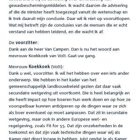
gewasbeschermingsmiddelen. Ik wacht daarom de advisering
af die de minister heeft toegezegd vanuit de wetenschap en
ik trek daaruit mijn conclusie. Daar wil ik niet op vooruitlopen.
Wat mij betreft zijn de conclusies van de mensen die er echt
verstand van hebben leidend, en die wacht ik af.
De
voorzitter
:
Dank aan de heer Van Campen. Dan is nu het woord aan
mevrouw Koekkoek van Volt. Gaat uw gang.
Mevrouw
Koekkoek
(Volt):
Dank u wel, voorzitter. Ik wil het hebben over een iets ander
onderwerp. We hebben in het kader van het
gemeenschappelijk landbouwbeleid gezien dat daar vaak
secundaire wetgeving uit voortkomt. Die is heel belangrijk en
die heeft impact op hoe boeren hun werk doen en op hoe ze
voorspelbaar kunnen anticiperen op de dingen waar ze zich
als boer eventueel op moet aanpassen. Dat zit in secundaire
wetgeving, maar ook in andere Europese wet- en
regelgeving, zoals Fit for 55. Dat zijn onzekerheden in de
toekomst en dat zijn vaak technische dingen waar wij als
Kamer niet direct inzage in hebben. Juist omdat je als Kamer