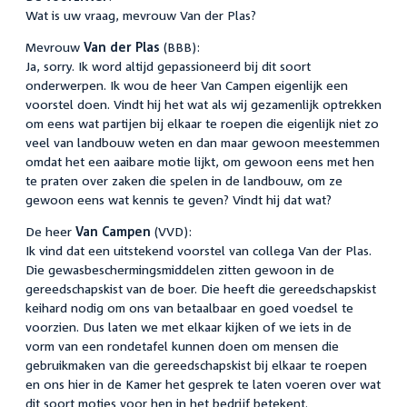
Wat is uw vraag, mevrouw Van der Plas?
Mevrouw
Van der Plas
(BBB):
Ja, sorry. Ik word altijd gepassioneerd bij dit soort
onderwerpen. Ik wou de heer Van Campen eigenlijk een
voorstel doen. Vindt hij het wat als wij gezamenlijk optrekken
om eens wat partijen bij elkaar te roepen die eigenlijk niet zo
veel van landbouw weten en dan maar gewoon meestemmen
omdat het een aaibare motie lijkt, om gewoon eens met hen
te praten over zaken die spelen in de landbouw, om ze
gewoon eens wat kennis te geven? Vindt hij dat wat?
De heer
Van Campen
(VVD):
Ik vind dat een uitstekend voorstel van collega Van der Plas.
Die gewasbeschermingsmiddelen zitten gewoon in de
gereedschapskist van de boer. Die heeft die gereedschapskist
keihard nodig om ons van betaalbaar en goed voedsel te
voorzien. Dus laten we met elkaar kijken of we iets in de
vorm van een rondetafel kunnen doen om mensen die
gebruikmaken van die gereedschapskist bij elkaar te roepen
en ons hier in de Kamer het gesprek te laten voeren over wat
dit soort moties voor hen in het bedrijf betekent.