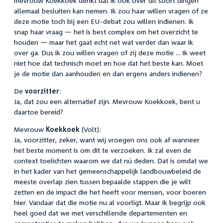
mevrouw Koekkoek denkt dat ik ook over dit soort dingen
allemaal besluiten kan nemen. Ik zou haar willen vragen of ze
deze motie toch bij een EU-debat zou willen indienen. Ik
snap haar vraag — het is best complex om het overzicht te
houden — maar het gaat echt net wat verder dan waar ik
over ga. Dus ik zou willen vragen of zij deze motie ... Ik weet
niet hoe dat technisch moet en hoe dat het beste kan. Moet
je de motie dan aanhouden en dan ergens anders indienen?
De
voorzitter
:
Ja, dat zou een alternatief zijn. Mevrouw Koekkoek, bent u
daartoe bereid?
Mevrouw
Koekkoek
(Volt):
Ja, voorzitter, zeker, want wij vroegen ons ook af wanneer
het beste moment is om dit te verzoeken. Ik zal even de
context toelichten waarom we dat nú deden. Dat is omdat we
in het kader van het gemeenschappelijk landbouwbeleid de
meeste overlap zien tussen bepaalde stappen die je wilt
zetten en de impact die het heeft voor mensen, voor boeren
hier. Vandaar dat die motie nu al voorligt. Maar ik begrijp ook
heel goed dat we met verschillende departementen en