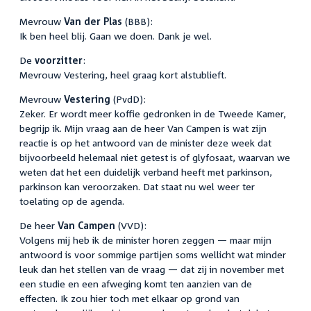
Mevrouw
Van der Plas
(BBB):
Ik ben heel blij. Gaan we doen. Dank je wel.
De
voorzitter
:
Mevrouw Vestering, heel graag kort alstublieft.
Mevrouw
Vestering
(PvdD):
Zeker. Er wordt meer koffie gedronken in de Tweede Kamer,
begrijp ik. Mijn vraag aan de heer Van Campen is wat zijn
reactie is op het antwoord van de minister deze week dat
bijvoorbeeld helemaal niet getest is of glyfosaat, waarvan we
weten dat het een duidelijk verband heeft met parkinson,
parkinson kan veroorzaken. Dat staat nu wel weer ter
toelating op de agenda.
De heer
Van Campen
(VVD):
Volgens mij heb ik de minister horen zeggen — maar mijn
antwoord is voor sommige partijen soms wellicht wat minder
leuk dan het stellen van de vraag — dat zij in november met
een studie en een afweging komt ten aanzien van de
effecten. Ik zou hier toch met elkaar op grond van