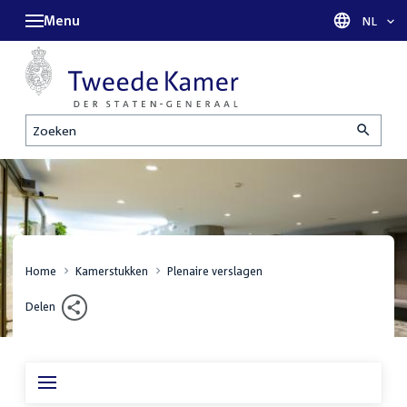
Menu
Taal sel
NL
Zoeken
Home
Kamerstukken
Plenaire verslagen
Delen
Inhoudsopgave