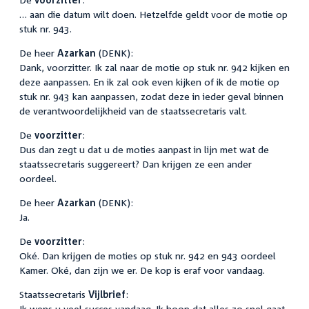
… aan die datum wilt doen. Hetzelfde geldt voor de motie op
stuk nr. 943.
De heer
Azarkan
(DENK):
Dank, voorzitter. Ik zal naar de motie op stuk nr. 942 kijken en
deze aanpassen. En ik zal ook even kijken of ik de motie op
stuk nr. 943 kan aanpassen, zodat deze in ieder geval binnen
de verantwoordelijkheid van de staatssecretaris valt.
De
voorzitter
:
Dus dan zegt u dat u de moties aanpast in lijn met wat de
staatssecretaris suggereert? Dan krijgen ze een ander
oordeel.
De heer
Azarkan
(DENK):
Ja.
De
voorzitter
:
Oké. Dan krijgen de moties op stuk nr. 942 en 943 oordeel
Kamer. Oké, dan zijn we er. De kop is eraf voor vandaag.
Staatssecretaris
Vijlbrief
:
Ik wens u veel succes vandaag. Ik hoop dat alles zo snel gaat.