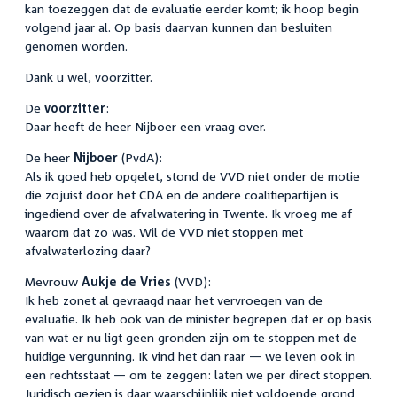
kan toezeggen dat de evaluatie eerder komt; ik hoop begin
volgend jaar al. Op basis daarvan kunnen dan besluiten
genomen worden.
Dank u wel, voorzitter.
De
voorzitter
:
Daar heeft de heer Nijboer een vraag over.
De heer
Nijboer
(PvdA):
Als ik goed heb opgelet, stond de VVD niet onder de motie
die zojuist door het CDA en de andere coalitiepartijen is
ingediend over de afvalwatering in Twente. Ik vroeg me af
waarom dat zo was. Wil de VVD niet stoppen met
afvalwaterlozing daar?
Mevrouw
Aukje de Vries
(VVD):
Ik heb zonet al gevraagd naar het vervroegen van de
evaluatie. Ik heb ook van de minister begrepen dat er op basis
van wat er nu ligt geen gronden zijn om te stoppen met de
huidige vergunning. Ik vind het dan raar — we leven ook in
een rechtsstaat — om te zeggen: laten we per direct stoppen.
Juridisch gezien is daar waarschijnlijk niet voldoende grond