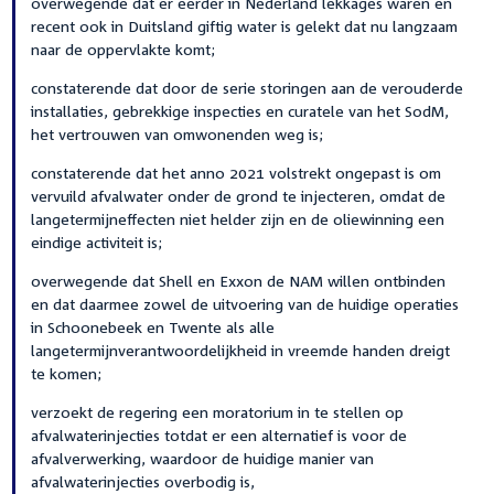
overwegende dat er eerder in Nederland lekkages waren en
recent ook in Duitsland giftig water is gelekt dat nu langzaam
naar de oppervlakte komt;
constaterende dat door de serie storingen aan de verouderde
installaties, gebrekkige inspecties en curatele van het SodM,
het vertrouwen van omwonenden weg is;
constaterende dat het anno 2021 volstrekt ongepast is om
vervuild afvalwater onder de grond te injecteren, omdat de
langetermijneffecten niet helder zijn en de oliewinning een
eindige activiteit is;
overwegende dat Shell en Exxon de NAM willen ontbinden
en dat daarmee zowel de uitvoering van de huidige operaties
in Schoonebeek en Twente als alle
langetermijnverantwoordelijkheid in vreemde handen dreigt
te komen;
verzoekt de regering een moratorium in te stellen op
afvalwaterinjecties totdat er een alternatief is voor de
afvalverwerking, waardoor de huidige manier van
afvalwaterinjecties overbodig is,