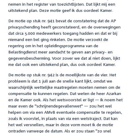
nemen in het register van toezichtlijsten. Dat lijkt mij een
uitstekend plan. Deze motie geef ik dus oordeel Kamer.
De motie op stuk nr. 941 bevat de constatering dat de AP
privacyschending heeft geconstateerd, en de overwegingen
dat circa 5.000 medewerkers toegang hadden en dat er bij
niemand een bel ging rinkelen. De motie verzoekt de
regering om in het opleidingsprogramma van de
Belastingdienst meer aandacht te geven aan privacy- en
gegevensbescherming. Voor zover we dat al niet doen, lijkt
me dat ook een uitstekend plan, dus ook oordeel Kamer.
De motie op stuk nr. 942 is de moeilijkste van de vier. Het
probleem is dat 1 juli aan de snelle kant lijkt, omdat we
waarschijnlijk wettelijke maatregelen moeten nemen om de
compensatie te kunnen regelen. Dat weten de heer Azarkan
en de Kamer ook. Als het wetsvoorstel er ligt — ik noem het
maar even de "schrijnendegevallenwet" — zou het wel
helpen om via een AMvB eventuele compensatie te regelen,
zoals ik voorstel, in plaats van via een wetstraject. Dat kan
het wel versnellen, maar in deze vorm moet ik de motie
ontraden vanwege de datum. Als er zou staan "zo snel