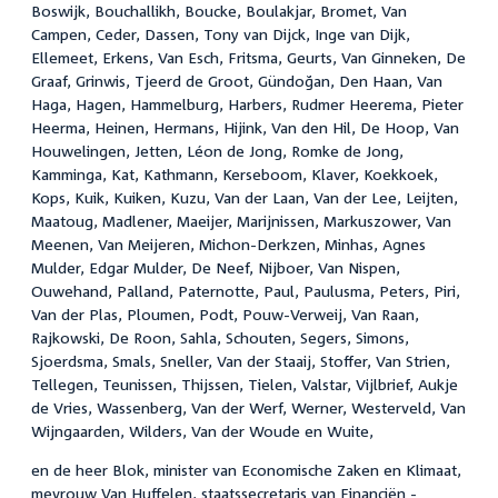
Boswijk, Bouchallikh, Boucke, Boulakjar, Bromet, Van
Campen, Ceder, Dassen, Tony van Dijck, Inge van Dijk,
Ellemeet, Erkens, Van Esch, Fritsma, Geurts, Van Ginneken, De
Graaf, Grinwis, Tjeerd de Groot, Gündoğan, Den Haan, Van
Haga, Hagen, Hammelburg, Harbers, Rudmer Heerema, Pieter
Heerma, Heinen, Hermans, Hijink, Van den Hil, De Hoop, Van
Houwelingen, Jetten, Léon de Jong, Romke de Jong,
Kamminga, Kat, Kathmann, Kerseboom, Klaver, Koekkoek,
Kops, Kuik, Kuiken, Kuzu, Van der Laan, Van der Lee, Leijten,
Maatoug, Madlener, Maeijer, Marijnissen, Markuszower, Van
Meenen, Van Meijeren, Michon-Derkzen, Minhas, Agnes
Mulder, Edgar Mulder, De Neef, Nijboer, Van Nispen,
Ouwehand, Palland, Paternotte, Paul, Paulusma, Peters, Piri,
Van der Plas, Ploumen, Podt, Pouw-Verweij, Van Raan,
Rajkowski, De Roon, Sahla, Schouten, Segers, Simons,
Sjoerdsma, Smals, Sneller, Van der Staaij, Stoffer, Van Strien,
Tellegen, Teunissen, Thijssen, Tielen, Valstar, Vijlbrief, Aukje
de Vries, Wassenberg, Van der Werf, Werner, Westerveld, Van
Wijngaarden, Wilders, Van der Woude en Wuite,
en de heer Blok, minister van Economische Zaken en Klimaat,
mevrouw Van Huffelen, staatssecretaris van Financiën -