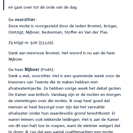
en gaat over tot de orde van de dag.
De
voorzitter
:
Deze motie is voorgesteld door de leden Bromet, Kröger,
Omtzigt, Nijboer, Beckerman, Stoffer en Van der Plas.
Zij krijgt nr. 926 (33529).
Dank aan mevrouw Bromet. Het woord is nu aan de heer
Nijboer.
De heer
Nijboer
(PvdA):
Dank u wel, voorzitter. Het is een spannende week voor de
inwoners van Twente die te maken hebben met
afvalwaterinjectie. Ze hebben vorige week het debat gezien.
De Kamer was kritisch. Vandaag zijn er de moties en morgen
de stemmingen over die moties. Ik snap heel goed dat
mensen er heel bezorgd over zijn dat het vervuilde
afvalwater onder hun waardevolle grond terechtkomt. Er
waren immers ook lekkende leidingen. Het is aan de Kamer
om dit een halt toe te roepen, want de minister weigert dat
te doen. Ik zag dat een aantal coalitiepartijen een motie