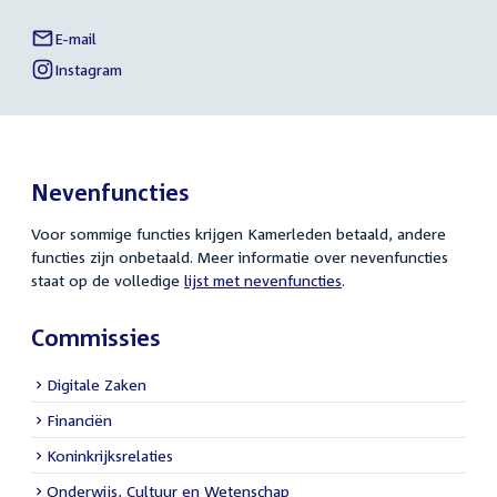
E-mail
Anouschka
Links
Biekman
Instagram
naar
External
van
link:
Anouschka
sociale
Biekman
media
Nevenfuncties
Voor sommige functies krijgen Kamerleden betaald, andere
functies zijn onbetaald. Meer informatie over nevenfuncties
staat op de volledige
lijst met nevenfuncties
.
Commissies
Digitale Zaken
Financiën
Koninkrijksrelaties
Onderwijs, Cultuur en Wetenschap