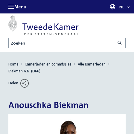
Menu
Taal sel
NL
Zoeken
Home
Kamerleden en commissies
Alle Kamerleden
Biekman A.N. (D66)
Delen
Anouschka Biekman