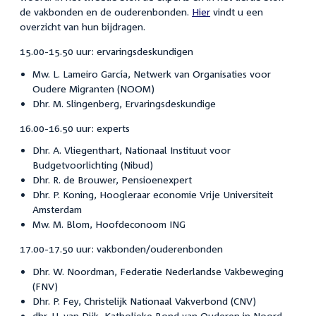
de vakbonden en de ouderenbonden.
Hier
vindt u een
overzicht van hun bijdragen.
15.00-15.50 uur: ervaringsdeskundigen
Mw. L. Lameiro García, Netwerk van Organisaties voor
Oudere Migranten (NOOM)
Dhr. M. Slingenberg, Ervaringsdeskundige
16.00-16.50 uur: experts
Dhr. A. Vliegenthart, Nationaal Instituut voor
Budgetvoorlichting (Nibud)
Dhr. R. de Brouwer, Pensioenexpert
Dhr. P. Koning, Hoogleraar economie Vrije Universiteit
Amsterdam
Mw. M. Blom, Hoofdeconoom ING
17.00-17.50 uur: vakbonden/ouderenbonden
Dhr. W. Noordman, Federatie Nederlandse Vakbeweging
(FNV)
Dhr. P. Fey, Christelijk Nationaal Vakverbond (CNV)
dhr. H. van Dijk, Katholieke Bond van Ouderen in Noord-