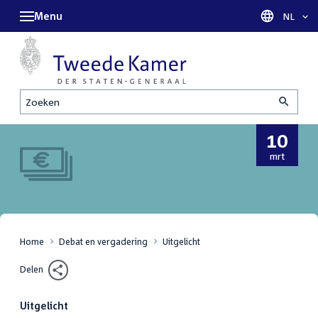
Menu
Taal sel
NL
Zoeken
10
10
mrt
maart
2022
Home
Debat en vergadering
Uitgelicht
Delen
Uitgelicht