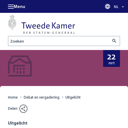
Menu
Taal sel
NL
Zoeken
22
22
mrt
maart
2023
Home
Debat en vergadering
Uitgelicht
Delen
Uitgelicht