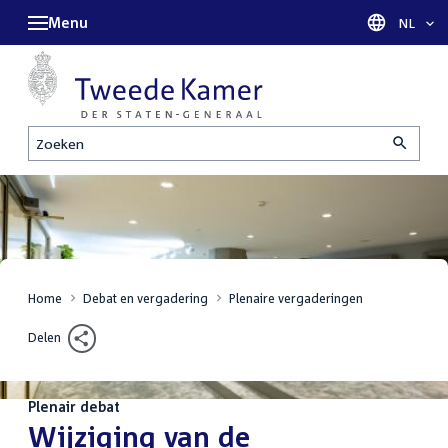
Menu
Taal sel
NL
Zoeken
Home
Debat en vergadering
Plenaire vergaderingen
Delen
Plenair debat
:
Wijziging van de