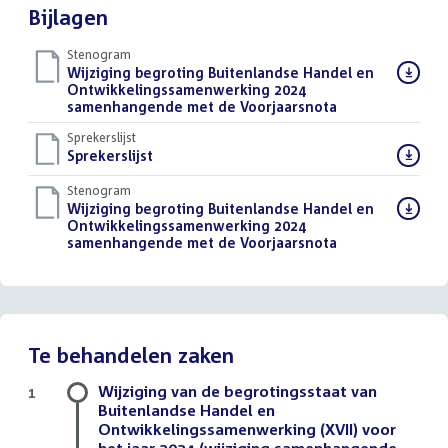
Bijlagen
Stenogram
Download
Wijziging begroting Buitenlandse Handel en
bestand:
Ontwikkelingssamenwerking 2024
samenhangende met de Voorjaarsnota
()
Sprekerslijst
Download
Sprekerslijst
()
bestand:
Stenogram
Download
Wijziging begroting Buitenlandse Handel en
bestand:
Ontwikkelingssamenwerking 2024
samenhangende met de Voorjaarsnota
()
Te behandelen zaken
Wijziging van de begrotingsstaat van
1
Buitenlandse Handel en
Ontwikkelingssamenwerking (XVII) voor